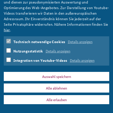
und dienen zur pseudonymisierten Auswertung und
Auf einem Spielbrett mit einer Weltkarte liegen Spielkarten und
Optimierung des Web-Angebotes. Zur Darstellung von Youtube-
Anfahrt
Deutsches Forum Sicherheitspolitik
Newsletter-Archiv
-chips, rechts davon ist die Aufschrift Pol&IS zu lesen.
Videos transferieren wir Daten in den außereuropäischen
Foto: BAKS/Marcus Mohr
Adressraum. Ihr Einverständnis können Sie jederzeit auf der
Freundeskreis
Arbeitskreis "Junge Sicherheitspolitiker"
Seite Privatsphäre widerrufen. Nähere Informationen finden Sie
Das Sicherheitspolitische Gespräch an der BAKS
hier
.
PRESSE
DATENSCHUTZ
IMPRESSUM
FAQ
Studierendenkonferenz Sicherheitspolitik gestalten
Technisch notwendige Cookies
Details anzeigen
sliderbild_soko16.jpg
Drucken
Nutzungsstatistik
Details anzeigen
Integration von Youtube-Videos
Details anzeigen
Auswahl speichern
Alle ablehnen
Alle erlauben