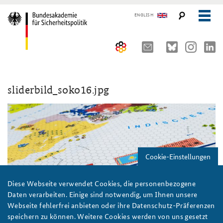
ENGLISH
Über uns
sliderbild_soko16.jpg
10 Jahre AKJS
Auftrag und Organisation
Seminare und Tagungen
Historischer Ort
Publikationen und Presse
Kompetenzzentrum Strategische Vorausschau
Führungskräfteseminar für Sicherheitspolitik
Cookie-Einstellungen
Team
Kernseminar für Sicherheitspolitik
#angeBAKSt: Aktuelle Kommentare zur Sicherheitspolitik
STUDIENPLATTFORM
Sicherheitspolitische Nachwuchsarbeit
Methodenseminar Strategische Vorausschau
Arbeitspapiere Sicherheitspolitik
Diese Webseite verwendet Cookies, die personenbezogene
Daten verarbeiten. Einige sind notwendig, um Ihnen unsere
Beirat
Fachseminar Digitalisierung und Sicherheitspolitik
Pressespiegel und Gastbeiträge von BAKS-Angehörigen
Webseite fehlerfrei anbieten oder ihre Datenschutz-Präferenzen
speichern zu können. Weitere Cookies werden von uns gesetzt
Praktika an der BAKS
Fachseminar Desinformation und Sicherheitspolitik
Ansprechpartner für Presse- und andere Medienanfragen