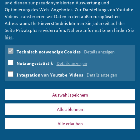
und dienen zur pseudonymisierten Auswertung und
Optimierung des Web-Angebotes. Zur Darstellung von Youtube-
Anfahrt
Deutsches Forum Sicherheitspolitik
Newsletter-Archiv
Videos transferieren wir Daten in den außereuropäischen
Adressraum. Ihr Einverständnis können Sie jederzeit auf der
Freundeskreis
Arbeitskreis "Junge Sicherheitspolitiker"
Seite Privatsphäre widerrufen. Nähere Informationen finden Sie
Das Sicherheitspolitische Gespräch an der BAKS
hier
.
Studierendenkonferenz Sicherheitspolitik gestalten
Technisch notwendige Cookies
Details anzeigen
Nutzungsstatistik
Details anzeigen
Integration von Youtube-Videos
Details anzeigen
Auswahl speichern
Alle ablehnen
Alle erlauben