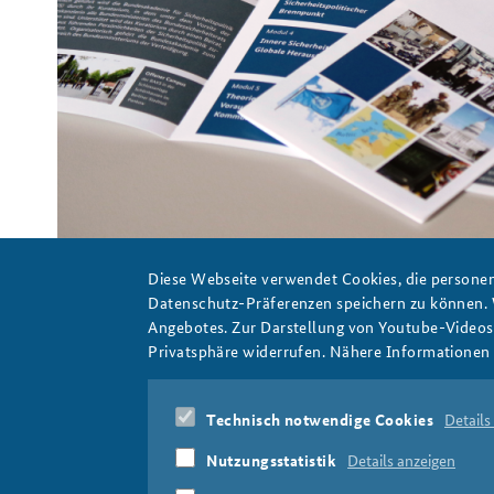
Praktika an der BAKS
Arbeitskreis "Junge
Sicherheitspolitiker"
Ein geöffneter und ein geschlossener Flyer liegen auf einer 
Foto: BAKS/Sommerfeld
Diese Webseite verwendet Cookies, die personen
Datenschutz-Präferenzen speichern zu können.
Angebotes. Zur Darstellung von Youtube-Videos t
Privatsphäre widerrufen. Nähere Informationen 
ks19_website_teaser.png
Technisch notwendige Cookies
Details
Nutzungsstatistik
Details anzeigen