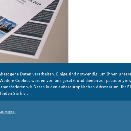
Anfahrt
Das Sicherheitspolitische
Gespräch an der BAKS
grauen Oberfläche.
bezogene Daten verarbeiten. Einige sind notwendig, um Ihnen unsere 
 Weitere Cookies werden von uns gesetzt und dienen zur pseudonym
ransferieren wir Daten in den außereuropäischen Adressraum. Ihr Ein
finden Sie
hier
.
PRESSE
DATENSCHUTZ
IMPRESSUM
FAQ
 anzeigen