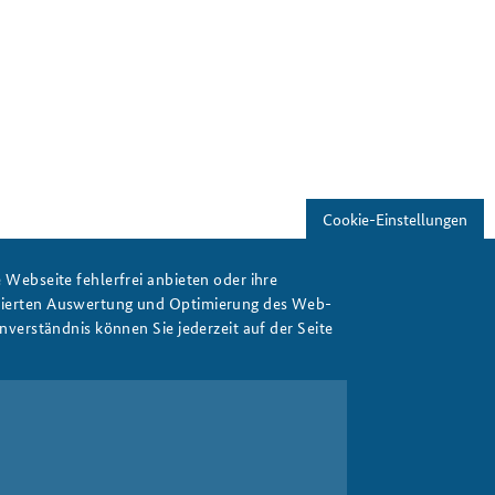
Freundeskreis
Studierendenkonferenz
Sicherheitspolitik gestalten
Cookie-Einstellungen
Webseite fehlerfrei anbieten oder ihre
isierten Auswertung und Optimierung des Web-
verständnis können Sie jederzeit auf der Seite
Drucken