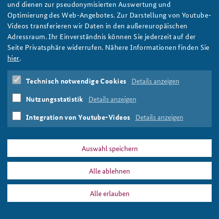
und dienen zur pseudonymisierten Auswertung und
Eine Gruppe Menschen steht vor einer Baugrube.
Optimierung des Web-Angebotes. Zur Darstellung von Youtube-
Anfahrt
Deutsches Forum Sicherheitspolitik
Newsletter-Archiv
Foto: Wieninger/Meincke
Videos transferieren wir Daten in den außereuropäischen
Adressraum. Ihr Einverständnis können Sie jederzeit auf der
Freundeskreis
Arbeitskreis "Junge Sicherheitspolitiker"
Seite Privatsphäre widerrufen. Nähere Informationen finden Sie
Das Sicherheitspolitische Gespräch an der BAKS
hier
.
PRESSE
DATENSCHUTZ
IMPRESSUM
FAQ
Studierendenkonferenz Sicherheitspolitik gestalten
Technisch notwendige Cookies
Details anzeigen
ks19hoo_teaser_800.png
Drucken
Nutzungsstatistik
Details anzeigen
Integration von Youtube-Videos
Details anzeigen
Auswahl speichern
Alle ablehnen
Alle erlauben