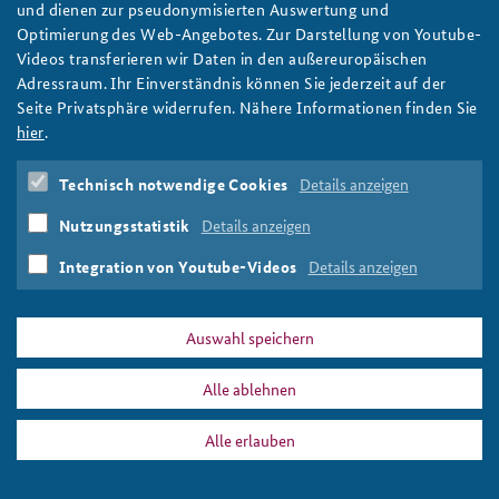
und dienen zur pseudonymisierten Auswertung und
Ein großes Gebäude mit Fensterfront ist zu sehen, davor etliche
Optimierung des Web-Angebotes. Zur Darstellung von Youtube-
Anfahrt
Deutsches Forum Sicherheitspolitik
Newsletter-Archiv
Flaggen und die eine Bronze Skulptur
Videos transferieren wir Daten in den außereuropäischen
Sgt. Adrian Cadiz/U.S. military
Adressraum. Ihr Einverständnis können Sie jederzeit auf der
Freundeskreis
Arbeitskreis "Junge Sicherheitspolitiker"
Seite Privatsphäre widerrufen. Nähere Informationen finden Sie
Das Sicherheitspolitische Gespräch an der BAKS
hier
.
PRESSE
DATENSCHUTZ
IMPRESSUM
FAQ
Studierendenkonferenz Sicherheitspolitik gestalten
Technisch notwendige Cookies
Details anzeigen
eu_parlament_slider.jpg
Drucken
Nutzungsstatistik
Details anzeigen
Integration von Youtube-Videos
Details anzeigen
Auswahl speichern
Alle ablehnen
Alle erlauben