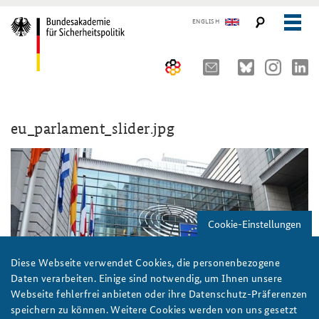
ENGLISH
Über uns
eu_parlament_slider.jpg
10 Jahre AKJS
Auftrag und Organisation
Seminare und Tagungen
Historischer Ort
Publikationen und Presse
Kompetenzzentrum Strategische Vorausschau
Führungskräfteseminar für Sicherheitspolitik
Cookie-Einstellungen
Team
Kernseminar für Sicherheitspolitik
#angeBAKSt: Aktuelle Kommentare zur Sicherheitspolitik
STUDIENPLATTFORM
Sicherheitspolitische Nachwuchsarbeit
Methodenseminar Strategische Vorausschau
Arbeitspapiere Sicherheitspolitik
Diese Webseite verwendet Cookies, die personenbezogene
Daten verarbeiten. Einige sind notwendig, um Ihnen unsere
Beirat
Fachseminar Digitalisierung und Sicherheitspolitik
Pressespiegel und Gastbeiträge von BAKS-Angehörigen
Webseite fehlerfrei anbieten oder ihre Datenschutz-Präferenzen
speichern zu können. Weitere Cookies werden von uns gesetzt
Praktika an der BAKS
Fachseminar Desinformation und Sicherheitspolitik
Ansprechpartner für Presse- und andere Medienanfragen