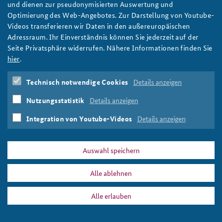
und dienen zur pseudonymisierten Auswertung und
Vermummte und bewaffnete Polizisten öffnen ein Auto mit
Optimierung des Web-Angebotes. Zur Darstellung von Youtube-
Anfahrt
Deutsches Forum Sicherheitspolitik
Newsletter-Archiv
einer Person darin
Videos transferieren wir Daten in den außereuropäischen
Axel Hindemith/Wikimedia Commons/gemeinfrei
Adressraum. Ihr Einverständnis können Sie jederzeit auf der
Freundeskreis
Arbeitskreis "Junge Sicherheitspolitiker"
Seite Privatsphäre widerrufen. Nähere Informationen finden Sie
Das Sicherheitspolitische Gespräch an der BAKS
hier
.
PRESSE
DATENSCHUTZ
IMPRESSUM
FAQ
Studierendenkonferenz Sicherheitspolitik gestalten
Technisch notwendige Cookies
Details anzeigen
bundespolizei_festnahmeeinheit_hannover_png.png
Nutzungsstatistik
Details anzeigen
Drucken
Integration von Youtube-Videos
Details anzeigen
Auswahl speichern
Alle ablehnen
Alle erlauben