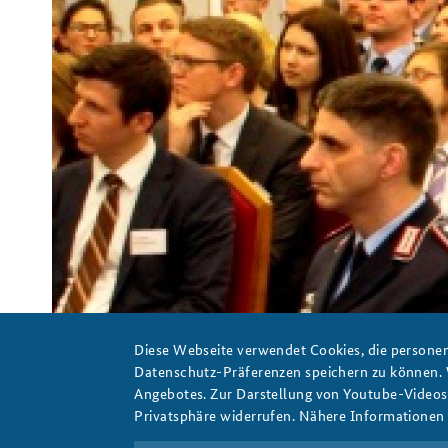
Praktika an der BAKS
Arbeitskreis "Junge
Sicherheitspolitiker"
Diese Webseite verwendet Cookies, die personen
Datenschutz-Präferenzen speichern zu können.
Angebotes. Zur Darstellung von Youtube-Videos t
Privatsphäre widerrufen. Nähere Informationen 