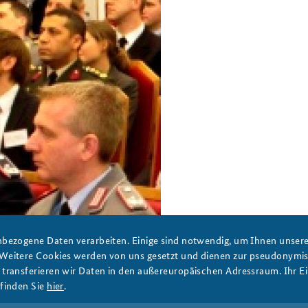
Anfahrt
Das Sicherheitspolitische
Gespräch an der BAKS
bezogene Daten verarbeiten. Einige sind notwendig, um Ihnen unsere 
 Weitere Cookies werden von uns gesetzt und dienen zur pseudonym
ransferieren wir Daten in den außereuropäischen Adressraum. Ihr Ein
finden Sie
hier
.