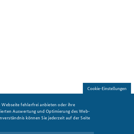
Freundeskreis
Studierendenkonferenz
Sicherheitspolitik gestalten
Cookie-Einstellungen
Webseite fehlerfrei anbieten oder ihre
isierten Auswertung und Optimierung des Web-
verständnis können Sie jederzeit auf der Seite