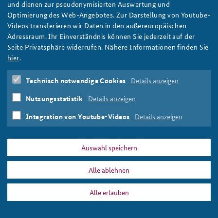
und dienen zur pseudonymisierten Auswertung und
Optimierung des Web-Angebotes. Zur Darstellung von Youtube-
Anfahrt
Deutsches Forum Sicherheitspolitik
Newsletter-Archiv
Videos transferieren wir Daten in den außereuropäischen
Adressraum. Ihr Einverständnis können Sie jederzeit auf der
Freundeskreis
Arbeitskreis "Junge Sicherheitspolitiker"
PRESSE
DATENSCHUTZ
IMPRESSUM
FAQ
Seite Privatsphäre widerrufen. Nähere Informationen finden Sie
Das Sicherheitspolitische Gespräch an der BAKS
baks_aussen.jpg
hier
.
Drucken
Studierendenkonferenz Sicherheitspolitik gestalten
Technisch notwendige Cookies
Details anzeigen
Nutzungsstatistik
Details anzeigen
Integration von Youtube-Videos
Details anzeigen
Auswahl speichern
Alle ablehnen
Alle erlauben