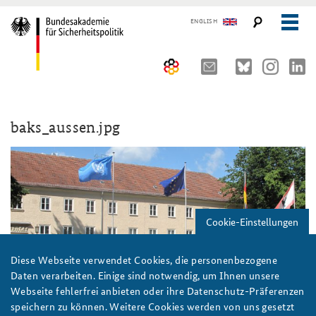
ENGLISH
Über uns
baks_aussen.jpg
10 Jahre AKJS
Auftrag und Organisation
Seminare und Tagungen
Historischer Ort
Publikationen und Presse
Kompetenzzentrum Strategische Vorausschau
Führungskräfteseminar für Sicherheitspolitik
Cookie-Einstellungen
Team
Kernseminar für Sicherheitspolitik
#angeBAKSt: Aktuelle Kommentare zur Sicherheitspolitik
STUDIENPLATTFORM
Sicherheitspolitische Nachwuchsarbeit
Methodenseminar Strategische Vorausschau
Arbeitspapiere Sicherheitspolitik
Diese Webseite verwendet Cookies, die personenbezogene
Daten verarbeiten. Einige sind notwendig, um Ihnen unsere
Beirat
Fachseminar Digitalisierung und Sicherheitspolitik
Pressespiegel und Gastbeiträge von BAKS-Angehörigen
Webseite fehlerfrei anbieten oder ihre Datenschutz-Präferenzen
Bundesakademie für Sicherheitspolitik in Berlin-Pankow
speichern zu können. Weitere Cookies werden von uns gesetzt
Bundesakademie für Sicherheitspolitik
Praktika an der BAKS
Fachseminar Desinformation und Sicherheitspolitik
Ansprechpartner für Presse- und andere Medienanfragen