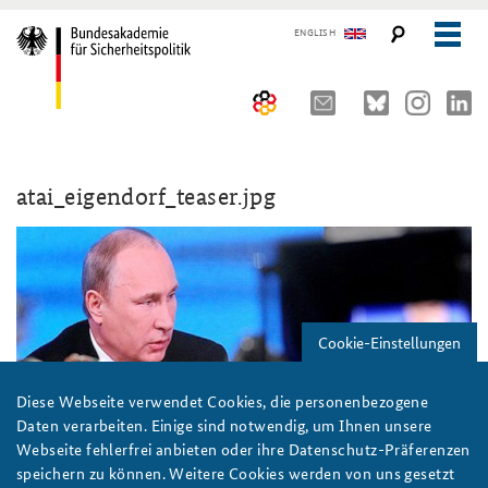
ENGLISH
Über uns
atai_eigendorf_teaser.jpg
10 Jahre AKJS
Auftrag und Organisation
Seminare und Tagungen
Historischer Ort
Publikationen und Presse
Kompetenzzentrum Strategische Vorausschau
Führungskräfteseminar für Sicherheitspolitik
Cookie-Einstellungen
Team
Kernseminar für Sicherheitspolitik
#angeBAKSt: Aktuelle Kommentare zur Sicherheitspolitik
STUDIENPLATTFORM
Sicherheitspolitische Nachwuchsarbeit
Methodenseminar Strategische Vorausschau
Arbeitspapiere Sicherheitspolitik
Diese Webseite verwendet Cookies, die personenbezogene
Daten verarbeiten. Einige sind notwendig, um Ihnen unsere
Beirat
Fachseminar Digitalisierung und Sicherheitspolitik
Pressespiegel und Gastbeiträge von BAKS-Angehörigen
Webseite fehlerfrei anbieten oder ihre Datenschutz-Präferenzen
speichern zu können. Weitere Cookies werden von uns gesetzt
Praktika an der BAKS
Fachseminar Desinformation und Sicherheitspolitik
Ansprechpartner für Presse- und andere Medienanfragen