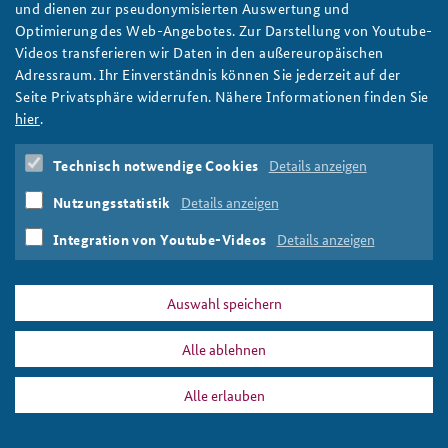
und dienen zur pseudonymisierten Auswertung und
Optimierung des Web-Angebotes. Zur Darstellung von Youtube-
Anfahrt
Deutsches Forum Sicherheitspolitik
Newsletter-Archiv
Videos transferieren wir Daten in den außereuropäischen
Adressraum. Ihr Einverständnis können Sie jederzeit auf der
Freundeskreis
Arbeitskreis "Junge Sicherheitspolitiker"
Seite Privatsphäre widerrufen. Nähere Informationen finden Sie
Das Sicherheitspolitische Gespräch an der BAKS
hier
.
Studierendenkonferenz Sicherheitspolitik gestalten
Technisch notwendige Cookies
Details anzeigen
Nutzungsstatistik
Details anzeigen
Integration von Youtube-Videos
Details anzeigen
Auswahl speichern
Alle ablehnen
Alle erlauben