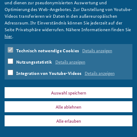
und dienen zur pseudonymisierten Auswertung und
The picture shows the lettering "populism".
Optimierung des Web-Angebotes. Zur Darstellung von Youtube-
Anfahrt
Deutsches Forum Sicherheitspolitik
Newsletter-Archiv
Picture: Justin Case/flickr/CC BY-NC 2.0
Videos transferieren wir Daten in den außereuropäischen
Adressraum. Ihr Einverständnis können Sie jederzeit auf der
Freundeskreis
Arbeitskreis "Junge Sicherheitspolitiker"
Seite Privatsphäre widerrufen. Nähere Informationen finden Sie
Das Sicherheitspolitische Gespräch an der BAKS
hier
.
PRESSE
DATENSCHUTZ
IMPRESSUM
FAQ
Studierendenkonferenz Sicherheitspolitik gestalten
Technisch notwendige Cookies
Details anzeigen
ap_trump_populismus_teaserbild.jpg
Drucken
Nutzungsstatistik
Details anzeigen
Integration von Youtube-Videos
Details anzeigen
Auswahl speichern
Alle ablehnen
Alle erlauben