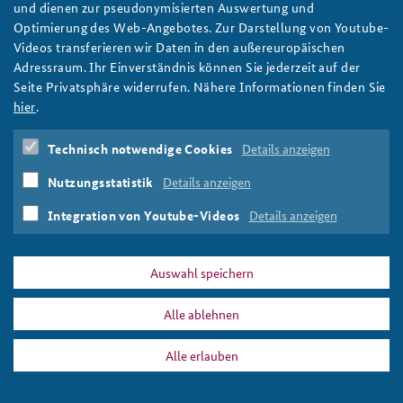
und dienen zur pseudonymisierten Auswertung und
Optimierung des Web-Angebotes. Zur Darstellung von Youtube-
Anfahrt
Deutsches Forum Sicherheitspolitik
Newsletter-Archiv
Gruppenbild des Seminars für Sicherheitspolitik 2015 mit
Videos transferieren wir Daten in den außereuropäischen
Kanzleramtschef Bundesminister Peter Altmaier im
Adressraum. Ihr Einverständnis können Sie jederzeit auf der
Freundeskreis
Arbeitskreis "Junge Sicherheitspolitiker"
Bundeskanzleramt
Seite Privatsphäre widerrufen. Nähere Informationen finden Sie
Foto: Bundesregierung/Jochen Eckel
Das Sicherheitspolitische Gespräch an der BAKS
hier
.
Studierendenkonferenz Sicherheitspolitik gestalten
Technisch notwendige Cookies
Details anzeigen
PRESSE
DATENSCHUTZ
IMPRESSUM
FAQ
Nutzungsstatistik
Details anzeigen
Integration von Youtube-Videos
Details anzeigen
abschluss_sp15_teaser.jpg
Drucken
Auswahl speichern
Alle ablehnen
Alle erlauben