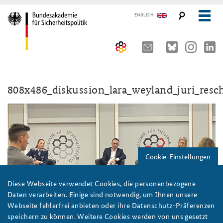
ENGLISH
Über uns
808x486_diskussion_lara_weyland_juri_resch
10 Jahre AKJS
Auftrag und Organisation
Seminare und Tagungen
Historischer Ort
Publikationen und Presse
Kompetenzzentrum Strategische Vorausschau
Führungskräfteseminar für Sicherheitspolitik
Cookie-Einstellungen
Team
Kernseminar für Sicherheitspolitik
#angeBAKSt: Aktuelle Kommentare zur Sicherheitspolitik
STUDIENPLATTFORM
Sicherheitspolitische Nachwuchsarbeit
Methodenseminar Strategische Vorausschau
Arbeitspapiere Sicherheitspolitik
Diese Webseite verwendet Cookies, die personenbezogene
Daten verarbeiten. Einige sind notwendig, um Ihnen unsere
Beirat
Fachseminar Digitalisierung und Sicherheitspolitik
Pressespiegel und Gastbeiträge von BAKS-Angehörigen
Webseite fehlerfrei anbieten oder ihre Datenschutz-Präferenzen
speichern zu können. Weitere Cookies werden von uns gesetzt
Praktika an der BAKS
Fachseminar Desinformation und Sicherheitspolitik
Ansprechpartner für Presse- und andere Medienanfragen