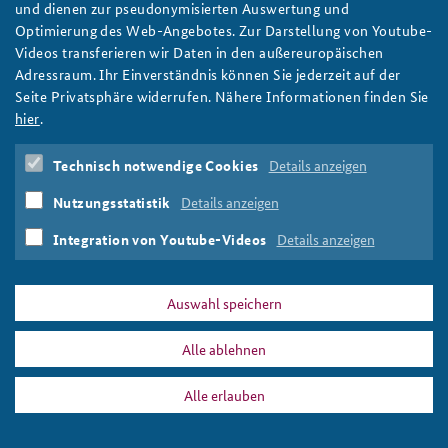
und dienen zur pseudonymisierten Auswertung und
Eine Soldatin und zwei Zivilpersonen sitzen auf einem Podium
Optimierung des Web-Angebotes. Zur Darstellung von Youtube-
Anfahrt
Deutsches Forum Sicherheitspolitik
Newsletter-Archiv
und blicken zu einem Publikum, aus dem ein Mann und eine
Videos transferieren wir Daten in den außereuropäischen
Frau stehend mit ihnen interagieren.
Adressraum. Ihr Einverständnis können Sie jederzeit auf der
Freundeskreis
Arbeitskreis "Junge Sicherheitspolitiker"
Foto: BAKS
Seite Privatsphäre widerrufen. Nähere Informationen finden Sie
Das Sicherheitspolitische Gespräch an der BAKS
hier
.
Studierendenkonferenz Sicherheitspolitik gestalten
Technisch notwendige Cookies
Details anzeigen
PRESSE
DATENSCHUTZ
IMPRESSUM
FAQ
Nutzungsstatistik
Details anzeigen
Integration von Youtube-Videos
Details anzeigen
808x486_diskussion_lara_weyland_juri_rescheto_rosalia_romaniec_gettogeth
Drucken
Auswahl speichern
Alle ablehnen
Alle erlauben