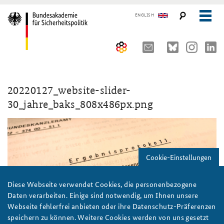
ENGLISH
Über uns
20220127_website-slider-
10 Jahre AKJS
Auftrag und Organisation
30_jahre_baks_808x486px.png
Seminare und Tagungen
Historischer Ort
Publikationen und Presse
Kompetenzzentrum Strategische Vorausschau
Führungskräfteseminar für Sicherheitspolitik
Cookie-Einstellungen
Team
Kernseminar für Sicherheitspolitik
#angeBAKSt: Aktuelle Kommentare zur Sicherheitspolitik
STUDIENPLATTFORM
Sicherheitspolitische Nachwuchsarbeit
Methodenseminar Strategische Vorausschau
Arbeitspapiere Sicherheitspolitik
Diese Webseite verwendet Cookies, die personenbezogene
Daten verarbeiten. Einige sind notwendig, um Ihnen unsere
Beirat
Fachseminar Digitalisierung und Sicherheitspolitik
Pressespiegel und Gastbeiträge von BAKS-Angehörigen
Webseite fehlerfrei anbieten oder ihre Datenschutz-Präferenzen
speichern zu können. Weitere Cookies werden von uns gesetzt
Praktika an der BAKS
Fachseminar Desinformation und Sicherheitspolitik
Ansprechpartner für Presse- und andere Medienanfragen