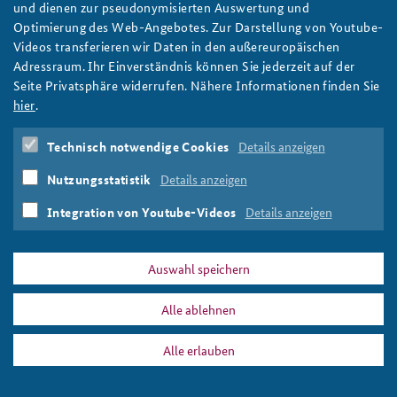
und dienen zur pseudonymisierten Auswertung und
Optimierung des Web-Angebotes. Zur Darstellung von Youtube-
Anfahrt
Deutsches Forum Sicherheitspolitik
Newsletter-Archiv
Ausschnitt aus dem Ergebnisprotikoll zur Gründung der BAKS
Videos transferieren wir Daten in den außereuropäischen
am 28. Januar 1992
Adressraum. Ihr Einverständnis können Sie jederzeit auf der
Freundeskreis
Arbeitskreis "Junge Sicherheitspolitiker"
BAKS / Beu
Seite Privatsphäre widerrufen. Nähere Informationen finden Sie
Das Sicherheitspolitische Gespräch an der BAKS
hier
.
Studierendenkonferenz Sicherheitspolitik gestalten
Technisch notwendige Cookies
Details anzeigen
PRESSE
DATENSCHUTZ
IMPRESSUM
FAQ
Nutzungsstatistik
Details anzeigen
20220127_website-slider-30_jahre_baks_808x486px.png
Integration von Youtube-Videos
Details anzeigen
Drucken
Auswahl speichern
Alle ablehnen
Alle erlauben