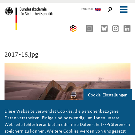
ENGLISH
Über uns
2017-15.jpg
10 Jahre AKJS
Auftrag und Organisation
Seminare und Tagungen
Historischer Ort
Publikationen und Presse
Kompetenzzentrum Strategische Vorausschau
Führungskräfteseminar für Sicherheitspolitik
Cookie-Einstellungen
Team
Kernseminar für Sicherheitspolitik
#angeBAKSt: Aktuelle Kommentare zur Sicherheitspolitik
STUDIENPLATTFORM
Sicherheitspolitische Nachwuchsarbeit
Methodenseminar Strategische Vorausschau
Arbeitspapiere Sicherheitspolitik
Diese Webseite verwendet Cookies, die personenbezogene
Daten verarbeiten. Einige sind notwendig, um Ihnen unsere
Beirat
Fachseminar Digitalisierung und Sicherheitspolitik
Pressespiegel und Gastbeiträge von BAKS-Angehörigen
Webseite fehlerfrei anbieten oder ihre Datenschutz-Präferenzen
speichern zu können. Weitere Cookies werden von uns gesetzt
Praktika an der BAKS
Fachseminar Desinformation und Sicherheitspolitik
Ansprechpartner für Presse- und andere Medienanfragen