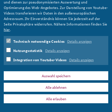
und dienen zur pseudonymisierten Auswertung und
Optimierung des Web-Angebotes. Zur Darstellung von Youtube-
Anfahrt
Deutsches Forum Sicherheitspolitik
Newsletter-Archiv
US Border Patrol/Department of Homeland Security/CC0 1.0
Videos transferieren wir Daten in den außereuropäischen
Adressraum. Ihr Einverständnis können Sie jederzeit auf der
Freundeskreis
Arbeitskreis "Junge Sicherheitspolitiker"
Seite Privatsphäre widerrufen. Nähere Informationen finden Sie
Das Sicherheitspolitische Gespräch an der BAKS
hier
.
PRESSE
DATENSCHUTZ
IMPRESSUM
FAQ
Studierendenkonferenz Sicherheitspolitik gestalten
Technisch notwendige Cookies
Details anzeigen
2017-15.jpg
Drucken
Nutzungsstatistik
Details anzeigen
Integration von Youtube-Videos
Details anzeigen
Auswahl speichern
Alle ablehnen
Alle erlauben