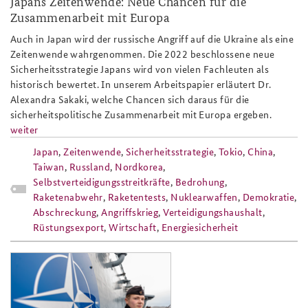
Japans Zeitenwende: Neue Chancen für die
Zusammenarbeit mit Europa
Auch in Japan wird der russische Angriff auf die Ukraine als eine
Zeitenwende wahrgenommen. Die 2022 beschlossene neue
Sicherheitsstrategie Japans wird von vielen Fachleuten als
historisch bewertet. In unserem Arbeitspapier erläutert Dr.
Alexandra Sakaki, welche Chancen sich daraus für die
sicherheitspolitische Zusammenarbeit mit Europa ergeben.
weiter
Japan
,
Zeitenwende
,
Sicherheitsstrategie
,
Tokio
,
China
,
Taiwan
,
Russland
,
Nordkorea
,
Selbstverteidigungsstreitkräfte
,
Bedrohung
,
Raketenabwehr
,
Raketentests
,
Nuklearwaffen
,
Demokratie
,
Abschreckung
,
Angriffskrieg
,
Verteidigungshaushalt
,
Rüstungsexport
,
Wirtschaft
,
Energiesicherheit
ap19-9_hp.png