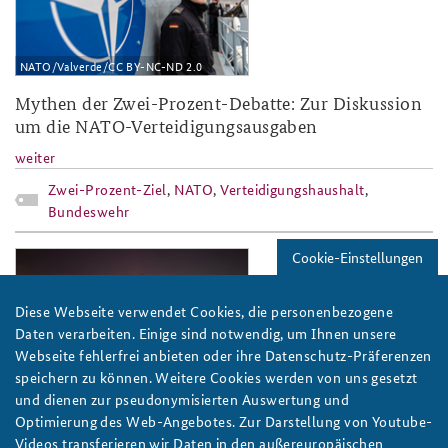
NATO/Valverde/CC BY-NC-ND 2.0
Mythen der Zwei-Prozent-Debatte: Zur Diskussion
um die NATO-Verteidigungsausgaben
weiter
Zwei-Prozent-Ziel
,
NATO
,
Verteidigungshaushalt
,
Bundeswehr
Cookie-Einstellungen
kamp_handelsblatt_slider.jpg
Diese Webseite verwendet Cookies, die personenbezogene
Daten verarbeiten. Einige sind notwendig, um Ihnen unsere
Webseite fehlerfrei anbieten oder ihre Datenschutz-Präferenzen
speichern zu können. Weitere Cookies werden von uns gesetzt
Foto: Bundeswehr/Falk Bärwald
und dienen zur pseudonymisierten Auswertung und
Optimierung des Web-Angebotes. Zur Darstellung von Youtube-
Deutsche Sicherheitspolitik: Stille Akzeptanz des
Videos transferieren wir Daten in den außereuropäischen