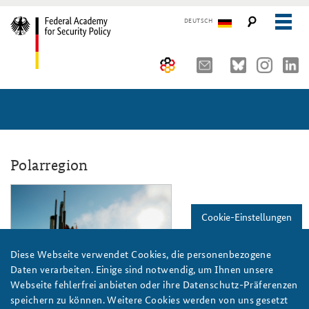
DEUTSCH
The Federal Academy
Seminars, Conferences and Events
Advisory Board
Working Papers
Organisation
Security Policy Course for Senior Officials
Polarregion
The Association of Friends
Core Course on Security Policy
ap8_2022.png
Cookie-Einstellungen
Partners
German Forum on Security Policy
Young Leaders in Security Policy
Public Events
Diese Webseite verwendet Cookies, die personenbezogene
Daten verarbeiten. Einige sind notwendig, um Ihnen unsere
Directions
Further Events
Webseite fehlerfrei anbieten oder ihre Datenschutz-Präferenzen
U.S. Pacific Fleet/Flickr/CC BY-NC 2.0
speichern zu können. Weitere Cookies werden von uns gesetzt