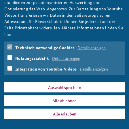
Auf Eis gelegt: Sicherheitspolitik und internationale
und dienen zur pseudonymisierten Auswertung und
Beziehungen in der Arktis nach der Zeitenwende
Optimierung des Web-Angebotes. Zur Darstellung von Youtube-
Videos transferieren wir Daten in den außereuropäischen
Was bedeutet die Zeitenwende für die Arktis, insbesondere
Adressraum. Ihr Einverständnis können Sie jederzeit auf der
wenn Schweden und Finnland der NATO beitreten? Auch hier
Seite Privatsphäre widerrufen. Nähere Informationen finden Sie
habe Russlands Angriff auf die Ukraine eine neue Ära eingeleitet,
hier
.
schreibt Paal Sigurd Hilde in unserem Arbeitspapier. Foto: U.S.
Pacific Fleet/Flickr/CC BY-NC 2.0
Technisch notwendige Cookies
Details anzeigen
weiter
Arktis
,
Nordpol
,
Nordpolarmeer
,
Arktischer Rat
,
Nutzungsstatistik
Details anzeigen
Zeitenwende
,
Russland
,
NATO
,
Ukraine
,
USA
,
Polarregion
Integration von Youtube-Videos
Details anzeigen
Auswahl speichern
DATA PRIVACY
IMPRINT
Alle ablehnen
Polarregion
Print
Alle erlauben