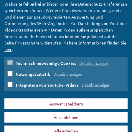
Welches Dach über Europa? Bodengebundene
Webseite fehlerfrei anbieten oder ihre Datenschutz-Präferenzen
Luftverteidigung nach der Zeitenwende
speichern zu können. Weitere Cookies werden von uns gesetzt
Russlands Einsatz von Raketen und Marschflugkörpern gegen
und dienen zur pseudonymisierten Auswertung und
die Ukraine zeigt, dass Europas Flug- und Raketenabwehr
Optimierung des Web-Angebotes. Zur Darstellung von Youtube-
umfassend gestärkt werden muss. Wie das gelingen kann, und
Videos transferieren wir Daten in den außereuropäischen
was es mit der von Deutschland initiierten European Sky Shield
Adressraum. Ihr Einverständnis können Sie jederzeit auf der
Initiative auf sich hat, diskutiert Rafael Loss im Arbeitspapier
Seite Privatsphäre widerrufen. Nähere Informationen finden Sie
3/2024. Foto: Bundeswehr/PAO eVA-Polen
hier
.
weiter
Technisch notwendige Cookies
Details anzeigen
Arbeitspapier
,
Luftverteidigung
,
Zeitenwende
,
Flugabwehr
,
Raketenabwehr
,
Abschreckung
,
NATO
,
Bundeswehr
,
Nutzungsstatistik
Details anzeigen
European Sky Shield Initiative
,
ESSI
,
Ukraine
,
Russland
,
PATRIOT
,
IRIS-T SLM
,
Arrow 3
,
Skyranger
Integration von Youtube-Videos
Details anzeigen
Auswahl speichern
Alle ablehnen
DATA PRIVACY
IMPRINT
Alle erlauben