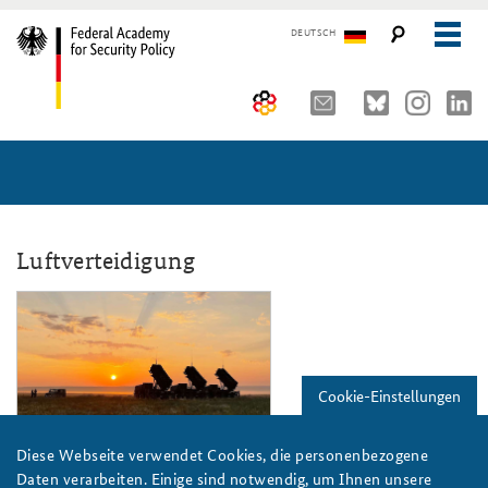
DEUTSCH
The Federal Academy
Seminars, Conferences and Events
Advisory Board
Working Papers
Organisation
Security Policy Course for Senior Officials
Luftverteidigung
The Association of Friends
Core Course on Security Policy
bundeswehr_patriot_flugabwehrraket
Partners
German Forum on Security Policy
Young Leaders in Security Policy
Public Events
Cookie-Einstellungen
Directions
Further Events
Foto: Bundeswehr/PAO eVA-Polen
Diese Webseite verwendet Cookies, die personenbezogene
Daten verarbeiten. Einige sind notwendig, um Ihnen unsere