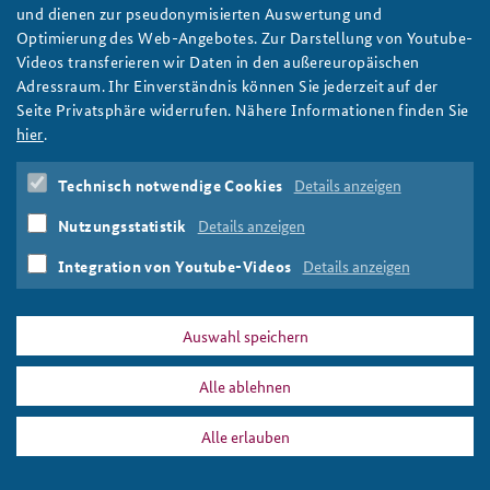
und dienen zur pseudonymisierten Auswertung und
Optimierung des Web-Angebotes. Zur Darstellung von Youtube-
Videos transferieren wir Daten in den außereuropäischen
Adressraum. Ihr Einverständnis können Sie jederzeit auf der
Das atomare Element im Russland-Ukraine-
Seite Privatsphäre widerrufen. Nähere Informationen finden Sie
hier
.
Konflikt
weiter
Technisch notwendige Cookies
Details anzeigen
Russland
,
Ukraine
,
Europa
,
NATO
,
Nuklearwaffen
Nutzungsstatistik
Details anzeigen
Pages
Integration von Youtube-Videos
Details anzeigen
« first
‹ previous
1
2
3
4
next ›
last »
Auswahl speichern
Alle ablehnen
DATA PRIVACY
IMPRINT
Alle erlauben
Ukraine
Print