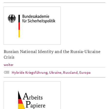
baks-logo_neu.png
Russian National Identity and the Russia-Ukraine
Crisis
weiter
Hybride Kriegsführung
,
Ukraine
,
Russland
,
Europa
150217_ap_grafik.jpg