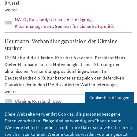
Brüssel.
weiter
NATO
,
Russland
,
Ukraine
,
Verteidigung
,
Krisenmanagement
,
Seminar für Sicherheitspolitik
Heumann: Verhandlungsposition der Ukraine
stärken
Mit Blick auf die Ukraine-Krise hat Akademie-Präsident Hans-
Dieter Heumann auf die Notwendigkeit einer Stärkung der
ukrainischen Verhandlungsposition hingewiesen. Im
Deutschlandradio Kultur betonte er zugleich den defensiven
Charakter der in den USA diskutierten Waffenlieferungen.
weiter
Cookie-Einstellungen
Ukraine
,
Russland
,
USA
Diese Webseite verwendet Cookies, die personenbezogene
baks-logo_neu.png
Daten verarbeiten. Einige sind notwendig, um Ihnen unsere
Webseite fehlerfrei anbieten oder ihre Datenschutz-Präferenzen
speichern zu können. Weitere Cookies werden von uns gesetzt