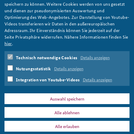
Münchner Sicherheitskonferenz: Diskussion über
speichern zu können. Weitere Cookies werden von uns gesetzt
Verteidigungsindustrie der EU
und dienen zur pseudonymisierten Auswertung und
Die Zeitenwende birgt große Herausforderungen für Europas
Optimierung des Web-Angebotes. Zur Darstellung von Youtube-
Verteidigungsindustrie. Das Unternehmen Strategy& und die
Videos transferieren wir Daten in den außereuropäischen
BAKS richten dazu eine Diskussion mit EU-
Adressraum. Ihr Einverständnis können Sie jederzeit auf der
Verteidigungskommissar Kubilius auf der Münchner
Seite Privatsphäre widerrufen. Nähere Informationen finden Sie
Sicherheitskonferenz 2025 aus. Foto: ©Bundeswehr/Rolf Klatt
hier
.
weiter
Technisch notwendige Cookies
Details anzeigen
Münchner Sicherheitskonferenz
,
MSC
,
2025
,
Europa
,
Europäische Union
,
Verteidigungsindustrie
,
Rüstung
,
Nutzungsstatistik
Details anzeigen
Zeitenwende
,
Wirtschaft
,
Strategy&
,
Kooperation
,
Side
Event
,
Studie
Integration von Youtube-Videos
Details anzeigen
Auswahl speichern
Alle ablehnen
DATA PRIVACY
IMPRINT
Alle erlauben
Studie
Print