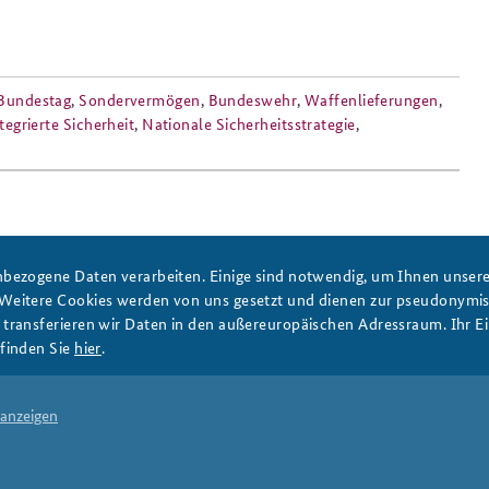
Bundestag
,
Sondervermögen
,
Bundeswehr
,
Waffenlieferungen
,
tegrierte Sicherheit
,
Nationale Sicherheitsstrategie
,
bezogene Daten verarbeiten. Einige sind notwendig, um Ihnen unsere 
DATA PRIVACY
IMPRINT
 Weitere Cookies werden von uns gesetzt und dienen zur pseudonym
ransferieren wir Daten in den außereuropäischen Adressraum. Ihr Ein
finden Sie
hier
.
 anzeigen