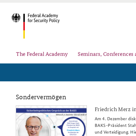
The Federal Academy
Seminars, Conferences 
Advisory Board
Security Policy Course for Senior Officials
Sondervermögen
Friedrich Merz i
sipog_dez24_merz_808x486_k2_we
Am 4. Dezember disku
BAKS-Präsident Stahl
Partners
Public Events
und Verteidigung. Hi