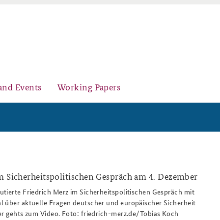
and Events
Working Papers
Organisation
Core Course on Security Policy
m Sicherheitspolitischen Gespräch am 4. Dezember
bsite.png
tierte Friedrich Merz im Sicherheitspolitischen Gespräch mit
 über aktuelle Fragen deutscher und europäischer Sicherheit
Young Leaders in Security Policy
Further Events
er gehts zum Video. Foto: friedrich-merz.de/Tobias Koch