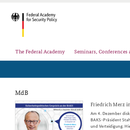
The Federal Academy
Seminars, Conferences 
Advisory Board
Security Policy Course for Senior Officials
MdB
Friedrich Merz i
sipog_dez24_merz_808x486_k2_we
Am 4. Dezember disku
BAKS-Präsident Stahl
Partners
Public Events
und Verteidigung. Hi