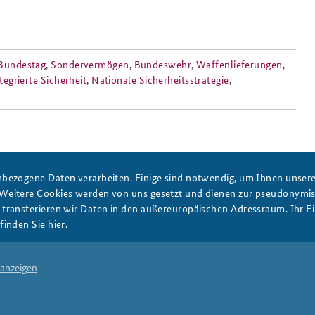
Bundestag
,
Sondervermögen
,
Bundeswehr
,
Waffenlieferungen
,
tegrierte Sicherheit
,
Nationale Sicherheitsstrategie
,
bezogene Daten verarbeiten. Einige sind notwendig, um Ihnen unsere 
DATA PRIVACY
IMPRINT
 Weitere Cookies werden von uns gesetzt und dienen zur pseudonym
ransferieren wir Daten in den außereuropäischen Adressraum. Ihr Ein
finden Sie
hier
.
 anzeigen