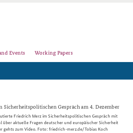
and Events
Working Papers
Organisation
Core Course on Security Policy
m Sicherheitspolitischen Gespräch am 4. Dezember
bsite.png
tierte Friedrich Merz im Sicherheitspolitischen Gespräch mit
 über aktuelle Fragen deutscher und europäischer Sicherheit
Young Leaders in Security Policy
Further Events
er gehts zum Video. Foto: friedrich-merz.de/Tobias Koch