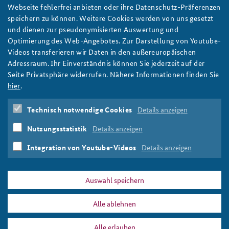
Friedrich Merz im Sicherheitspolitischen Gespräch
Webseite fehlerfrei anbieten oder ihre Datenschutz-Präferenzen
am 4. Dezember
speichern zu können. Weitere Cookies werden von uns gesetzt
Am 4. Dezember diskutierte Friedrich Merz im
und dienen zur pseudonymisierten Auswertung und
Sicherheitspolitischen Gespräch mit BAKS-Präsident Stahl über
Optimierung des Web-Angebotes. Zur Darstellung von Youtube-
aktuelle Fragen deutscher und europäischer Sicherheit und
Videos transferieren wir Daten in den außereuropäischen
Verteidigung. Hier gehts zum Video. Foto: friedrich-
Adressraum. Ihr Einverständnis können Sie jederzeit auf der
merz.de/Tobias Koch
Seite Privatsphäre widerrufen. Nähere Informationen finden Sie
weiter
hier
.
Friedrich Merz
,
MdB
,
Fraktionsvorsitzender
,
Deutschen
Technisch notwendige Cookies
Details anzeigen
Bundestag
,
Sondervermögen
,
Bundeswehr
,
Waffenlieferungen
,
Ukraine
,
Sicherheitspolitisches
Nutzungsstatistik
Details anzeigen
Gespräch
,
Livestream
,
Integrierte Sicherheit
,
Nationale
Sicherheitsstrategie
,
Generalmajor Wolf-Jürgen Stahl
Integration von Youtube-Videos
Details anzeigen
Auswahl speichern
Alle ablehnen
DATA PRIVACY
IMPRINT
Alle erlauben