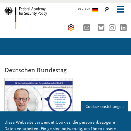
DEUTSCH
The Federal Academy
Seminars, Conferences and Events
Advisory Board
Working Papers
Organisation
Security Policy Course for Senior Officials
Deutschen Bundestag
The Association of Friends
Core Course on Security Policy
sipog_dez24_merz_808x486_k2_websi
Partners
German Forum on Security Policy
Young Leaders in Security Policy
Public Events
Cookie-Einstellungen
Directions
Further Events
BAKS
Diese Webseite verwendet Cookies, die personenbezogene
Daten verarbeiten. Einige sind notwendig, um Ihnen unsere