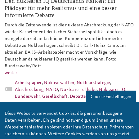
Den nuklearen IQ Deutschlands stärken: Ein
Plädoyer für mehr Realismus und eine besser
informierte Debatte
Durch die Zeitenwende ist die nukleare Abschreckung der NATO
wieder Kernelement deutscher Sicherheitspolitik - doch es
mangele derzeit an fachlicher Kompetenz und informierter
Debatte zu Nuklearfragen, schreibt Dr. Karl-Heinz Kamp. Im
aktuellen BAKS-Arbeitspapier macht er Vorschläge, wie
Deutschlands nuklearer IQ gestärkt werden kann. Foto:
Bundeswehr/Rott
weiter
Arbeitspapier
,
Nuklearwaffen
,
Nuklearstrategie
,
Abschreckung
,
NATO
,
Nukleare Teilhabe
,
Nuklearer IQ
,
Bundeswehr
,
Gesellschaft
,
Debatte
Cookie-Einstellungen
notunterkunft.jpg
Diese Webseite verwendet Cookies, die personenbezogene
Daten verarbeiten. Einige sind notwendig, um Ihnen unsere
Webseite fehlerfrei anbieten oder ihre Datenschutz-Präferenzen
speichern zu können. Weitere Cookies werden von uns gesetzt