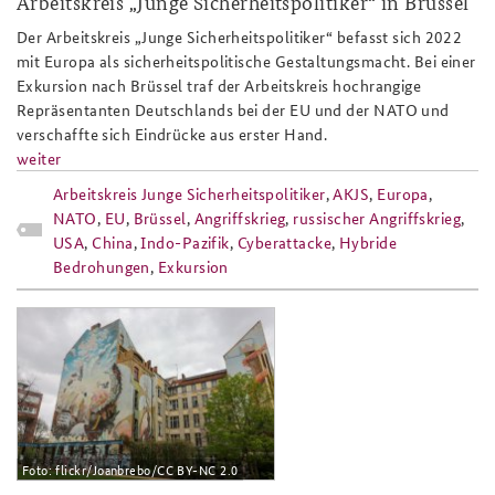
Arbeitskreis „Junge Sicherheitspolitiker“ in Brüssel
Der Arbeitskreis „Junge Sicherheitspolitiker“ befasst sich 2022
mit Europa als sicherheitspolitische Gestaltungsmacht. Bei einer
Exkursion nach Brüssel traf der Arbeitskreis hochrangige
Repräsentanten Deutschlands bei der EU und der NATO und
verschaffte sich Eindrücke aus erster Hand.
weiter
Arbeitskreis Junge Sicherheitspolitiker
,
AKJS
,
Europa
,
NATO
,
EU
,
Brüssel
,
Angriffskrieg
,
russischer Angriffskrieg
,
USA
,
China
,
Indo-Pazifik
,
Cyberattacke
,
Hybride
Bedrohungen
,
Exkursion
teaser-flickr-joanbrebo_cc_by-
nc_2.0.jpg
Foto: flickr/Joanbrebo/CC BY-NC 2.0