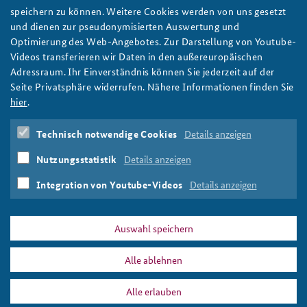
Digitales Quartett: #AKJS bei #AA, #BBK, #BSI und
speichern zu können. Weitere Cookies werden von uns gesetzt
#KdoCIR
und dienen zur pseudonymisierten Auswertung und
Digitale Themen haben derzeit Hochkonjunktur. Auch die
Optimierung des Web-Angebotes. Zur Darstellung von Youtube-
deutsche Sicherheitspolitik scheint aus ihrem
Videos transferieren wir Daten in den außereuropäischen
Dornröschenschlaf erwacht zu sein. Unter dem Hashtag
Adressraum. Ihr Einverständnis können Sie jederzeit auf der
#DigitalisierungundSicherheitspolitik besuchte der Arbeitskreis
Seite Privatsphäre widerrufen. Nähere Informationen finden Sie
Junge Sicherheitspolitiker (#AKJS) bei seiner zweitägigen
hier
.
Exkursion vier sicherheitspolitische Institutionen in Berlin und
Bonn.
Technisch notwendige Cookies
Details anzeigen
weiter
Nutzungsstatistik
Details anzeigen
Arbeitskreis Junge Sicherheitspolitiker
,
Digitalisierung
,
Nachwuchsförderung
,
Exkursion
Integration von Youtube-Videos
Details anzeigen
Auswahl speichern
Alle ablehnen
DATA PRIVACY
IMPRINT
Alle erlauben
Exkursion
Print