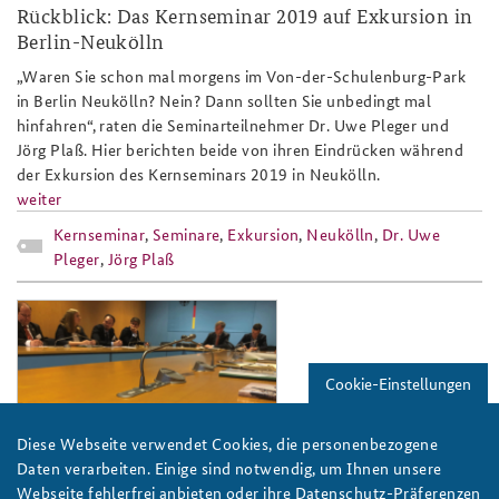
Rückblick: Das Kernseminar 2019 auf Exkursion in
Berlin-Neukölln
„Waren Sie schon mal morgens im Von-der-Schulenburg-Park
in Berlin Neukölln? Nein? Dann sollten Sie unbedingt mal
hinfahren“, raten die Seminarteilnehmer Dr. Uwe Pleger und
Jörg Plaß. Hier berichten beide von ihren Eindrücken während
der Exkursion des Kernseminars 2019 in Neukölln.
weiter
Kernseminar
,
Seminare
,
Exkursion
,
Neukölln
,
Dr. Uwe
Pleger
,
Jörg Plaß
flyer_slider.png
Cookie-Einstellungen
Diese Webseite verwendet Cookies, die personenbezogene
Foto: BAKS/Jacholke
Daten verarbeiten. Einige sind notwendig, um Ihnen unsere
Webseite fehlerfrei anbieten oder ihre Datenschutz-Präferenzen