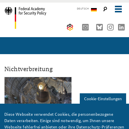
DEUTSCH
The Federal Academy
Seminars, Conferences and Events
Advisory Board
Working Papers
Organisation
Security Policy Course for Senior Officials
Nichtverbreitung
The Association of Friends
Core Course on Security Policy
ap4-20_slider.png
Partners
German Forum on Security Policy
Cookie-Einstellungen
Young Leaders in Security Policy
Public Events
Diese Webseite verwendet Cookies, die personenbezogene
Directions
Further Events
Flickr/Steve Jurvetson/CC BY 2.0
Daten verarbeiten. Einige sind notwendig, um Ihnen unsere
Webseite fehlerfrei anbieten oder ihre Datenschutz-Präferenzen