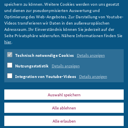
50 Jahre Atomwaffensperrvertrag: Ein Plädoyer für
speichern zu können. Weitere Cookies werden von uns gesetzt
atomare Abrüstung und Nichtverbreitung in Zeiten
und dienen zur pseudonymisierten Auswertung und
der Coronapandemie
Optimierung des Web-Angebotes. Zur Darstellung von Youtube-
Der Atomwaffensperrvertrag wird 50 Jahre alt - doch kaum
Videos transferieren wir Daten in den außereuropäischen
jemand nimmt davon Notiz. Dabei erfordere die wieder
Adressraum. Ihr Einverständnis können Sie jederzeit auf der
gewachsene Gefahr eines Atomkrieges umso mehr ein
Seite Privatsphäre widerrufen. Nähere Informationen finden Sie
entschiedenes politisches Eintreten für nukleare
hier
.
Nichtverbreitung und Abrüstung, schreibt Rüdiger Lüdeking.
Foto: Steve Jurvetson/Flickr/CC BY 2.0
Technisch notwendige Cookies
Details anzeigen
weiter
Nutzungsstatistik
Details anzeigen
Atomwaffensperrvertrag
,
Nichtverbreitung
,
Abrüstung
,
Atomwaffen
,
Nuklearstrategie
Integration von Youtube-Videos
Details anzeigen
Auswahl speichern
Alle ablehnen
DATA PRIVACY
IMPRINT
Alle erlauben
Nichtverbreitung
Print