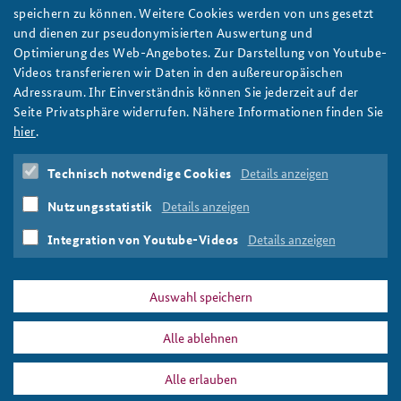
50 Jahre Atomwaffensperrvertrag: Ein Plädoyer für
speichern zu können. Weitere Cookies werden von uns gesetzt
atomare Abrüstung und Nichtverbreitung in Zeiten
und dienen zur pseudonymisierten Auswertung und
der Coronapandemie
Optimierung des Web-Angebotes. Zur Darstellung von Youtube-
Der Atomwaffensperrvertrag wird 50 Jahre alt - doch kaum
Videos transferieren wir Daten in den außereuropäischen
jemand nimmt davon Notiz. Dabei erfordere die wieder
Adressraum. Ihr Einverständnis können Sie jederzeit auf der
gewachsene Gefahr eines Atomkrieges umso mehr ein
Seite Privatsphäre widerrufen. Nähere Informationen finden Sie
entschiedenes politisches Eintreten für nukleare
hier
.
Nichtverbreitung und Abrüstung, schreibt Rüdiger Lüdeking.
Foto: Steve Jurvetson/Flickr/CC BY 2.0
Technisch notwendige Cookies
Details anzeigen
weiter
Nutzungsstatistik
Details anzeigen
Atomwaffensperrvertrag
,
Nichtverbreitung
,
Abrüstung
,
Atomwaffen
,
Nuklearstrategie
Integration von Youtube-Videos
Details anzeigen
Auswahl speichern
Alle ablehnen
DATA PRIVACY
IMPRINT
Alle erlauben
Abrüstung
Print