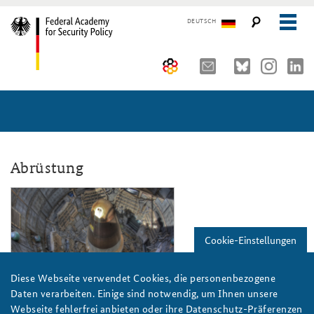
DEUTSCH
The Federal Academy
Seminars, Conferences and Events
Advisory Board
Working Papers
Organisation
Security Policy Course for Senior Officials
Abrüstung
The Association of Friends
Core Course on Security Policy
ap4-20_slider.png
Partners
German Forum on Security Policy
Cookie-Einstellungen
Young Leaders in Security Policy
Public Events
Diese Webseite verwendet Cookies, die personenbezogene
Directions
Further Events
Flickr/Steve Jurvetson/CC BY 2.0
Daten verarbeiten. Einige sind notwendig, um Ihnen unsere
Webseite fehlerfrei anbieten oder ihre Datenschutz-Präferenzen