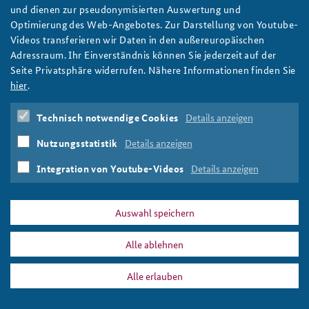
27. November: Bibliotheksgespräch mit Ekkehard
und dienen zur pseudonymisierten Auswertung und
Brose
Optimierung des Web-Angebotes. Zur Darstellung von Youtube-
Zur Veröffentlichung seines Buchs Szenenwechsel laden die
Videos transferieren wir Daten in den außereuropäischen
Janusz-Korczak-Bibliothek und die BAKS am Donnerstag, 27.
Adressraum. Ihr Einverständnis können Sie jederzeit auf der
November den ehemaligen BAKS-Präsidenten Ekkehard Brose
Seite Privatsphäre widerrufen. Nähere Informationen finden Sie
zum Gespräch nach Pankow ein.
hier
.
weiter
Technisch notwendige Cookies
Details anzeigen
Szenenwechsel
,
Ekkehard Brose
,
Berlin
,
Moskau
,
Bagdad
,
Brüssel
,
Diplomatie
,
Auswärtiges Amt
,
Pankow
,
27.
Nutzungsstatistik
Details anzeigen
November
,
Janusz-Korczak-Bibliothek
,
Seitenwende
,
Gespräche zur Sicherheit
,
Bibliothek
,
Öffentlicher Diskurs
Integration von Youtube-Videos
Details anzeigen
Auswahl speichern
Alle ablehnen
DATA PRIVACY
IMPRINT
Alle erlauben
Szenenwechsel
Print