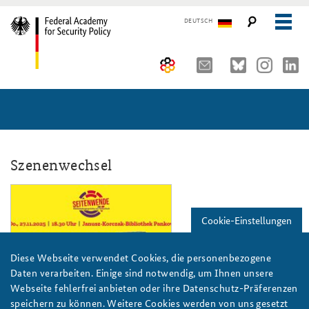
DEUTSCH
The Federal Academy
Seminars, Conferences and Events
Advisory Board
Working Papers
Organisation
Security Policy Course for Senior Officials
Szenenwechsel
The Association of Friends
Core Course on Security Policy
szenenwechsel_nov25_website_808x4
Partners
German Forum on Security Policy
Cookie-Einstellungen
Young Leaders in Security Policy
Public Events
Diese Webseite verwendet Cookies, die personenbezogene
Daten verarbeiten. Einige sind notwendig, um Ihnen unsere
Directions
Further Events
BAKS
Webseite fehlerfrei anbieten oder ihre Datenschutz-Präferenzen
speichern zu können. Weitere Cookies werden von uns gesetzt