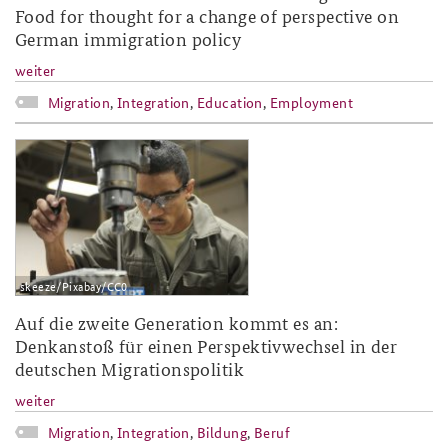
Food for thought for a change of perspective on
German immigration policy
weiter
Migration
,
Integration
,
Education
,
Employment
ap3-19_fb.jpg
skeeze/Pixabay/CC0
Auf die zweite Generation kommt es an:
Denkanstoß für einen Perspektivwechsel in der
deutschen Migrationspolitik
weiter
Migration
,
Integration
,
Bildung
,
Beruf