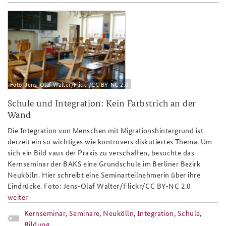
ks18_neukoelln_slider.jpg
Foto: Jens-Olaf Walter/Flickr/CC BY-NC 2.0
Schule und Integration: Kein Farbstrich an der
Wand
Die Integration von Menschen mit Migrationshintergrund ist
derzeit ein so wichtiges wie kontrovers diskutiertes Thema. Um
sich ein Bild vaus der Praxis zu verschaffen, besuchte das
Kernseminar der BAKS eine Grundschule im Berliner Bezirk
Neukölln. Hier schreibt eine Seminarteilnehmerin über ihre
Eindrücke. Foto: Jens-Olaf Walter/Flickr/CC BY-NC 2.0
weiter
Kernseminar
,
Seminare
,
Neukölln
,
Integration
,
Schule
,
Bildung