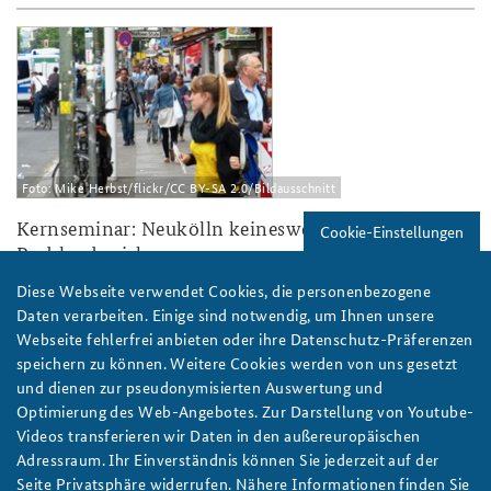
ks16_neukoelln_slider.jpg
Foto: Mike Herbst/flickr/CC BY-SA 2.0/Bildausschnitt
Kernseminar: Neukölln keineswegs nur
Cookie-Einstellungen
Problembezirk
„Bildung ausbauen, Engagement fördern und Anreize setzen“ –
Diese Webseite verwendet Cookies, die personenbezogene
diese Schlagworte begleiteten das Kernseminar der BAKS beim
Daten verarbeiten. Einige sind notwendig, um Ihnen unsere
Besuch in Berlin-Neukölln am 11. Mai als wichtige Faktoren für
Webseite fehlerfrei anbieten oder ihre Datenschutz-Präferenzen
gelingende Integration.
speichern zu können. Weitere Cookies werden von uns gesetzt
weiter
und dienen zur pseudonymisierten Auswertung und
Optimierung des Web-Angebotes. Zur Darstellung von Youtube-
Kernseminar
,
Integration
,
Migration
,
Islam
,
Salafismus
,
Videos transferieren wir Daten in den außereuropäischen
Bildung
Adressraum. Ihr Einverständnis können Sie jederzeit auf der
Seite Privatsphäre widerrufen. Nähere Informationen finden Sie