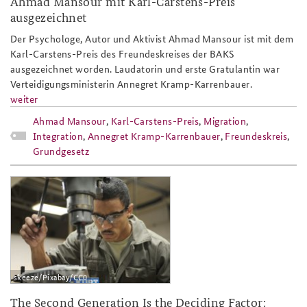
Ahmad Mansour mit Karl-Carstens-Preis
ausgezeichnet
Der Psychologe, Autor und Aktivist Ahmad Mansour ist mit dem
Karl-Carstens-Preis des Freundeskreises der BAKS
ausgezeichnet worden. Laudatorin und erste Gratulantin war
Verteidigungsministerin Annegret Kramp-Karrenbauer.
weiter
Ahmad Mansour
,
Karl-Carstens-Preis
,
Migration
,
Integration
,
Annegret Kramp-Karrenbauer
,
Freundeskreis
,
Grundgesetz
ap3-19_fb.jpg
skeeze/Pixabay/CC0
The Second Generation Is the Deciding Factor: