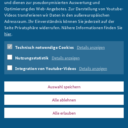
Ahmad Mansour mit Karl-Carstens-Preis
und dienen zur pseudonymisierten Auswertung und
ausgezeichnet
Optimierung des Web-Angebotes. Zur Darstellung von Youtube-
Videos transferieren wir Daten in den außereuropäischen
Der Psychologe, Autor und Aktivist Ahmad Mansour ist mit dem
Adressraum. Ihr Einverständnis können Sie jederzeit auf der
Karl-Carstens-Preis des Freundeskreises der BAKS
Seite Privatsphäre widerrufen. Nähere Informationen finden Sie
ausgezeichnet worden. Laudatorin und erste Gratulantin war
hier
.
Verteidigungsministerin Annegret Kramp-Karrenbauer.
weiter
Technisch notwendige Cookies
Details anzeigen
Ahmad Mansour
,
Karl-Carstens-Preis
,
Migration
,
Integration
,
Annegret Kramp-Karrenbauer
,
Freundeskreis
,
Nutzungsstatistik
Details anzeigen
Grundgesetz
Integration von Youtube-Videos
Details anzeigen
Auswahl speichern
DATA PRIVACY
IMPRINT
Alle ablehnen
Ahmad Mansour
Print
Alle erlauben