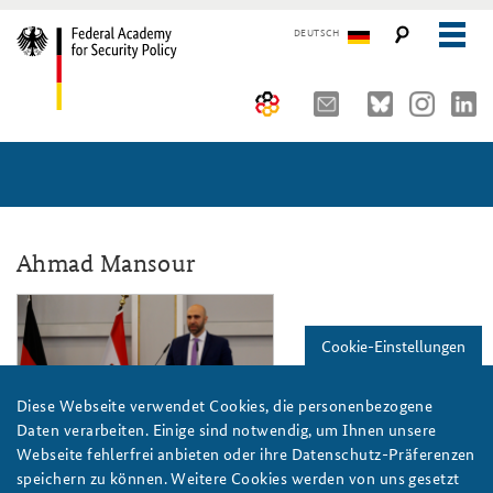
DEUTSCH
The Federal Academy
Seminars, Conferences and Events
Advisory Board
Working Papers
Organisation
Security Policy Course for Senior Officials
Ahmad Mansour
The Association of Friends
Core Course on Security Policy
kcp19_teaser.png
Cookie-Einstellungen
Partners
German Forum on Security Policy
Young Leaders in Security Policy
Public Events
Diese Webseite verwendet Cookies, die personenbezogene
Daten verarbeiten. Einige sind notwendig, um Ihnen unsere
Directions
Further Events
Webseite fehlerfrei anbieten oder ihre Datenschutz-Präferenzen
Foto: BAKS/Sommerfeld
speichern zu können. Weitere Cookies werden von uns gesetzt