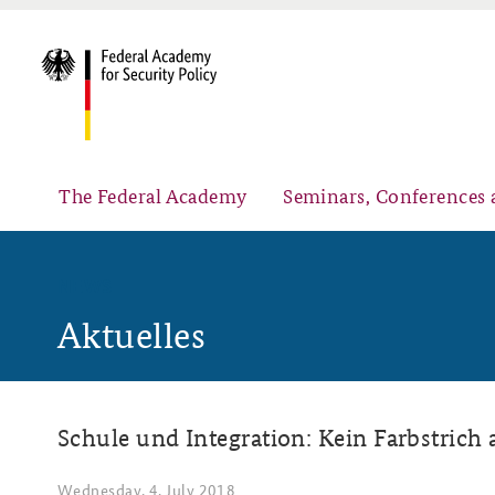
The Federal Academy
Seminars, Conferences 
NEWS
Aktuelles
Advisory Board
Security Policy Course for Senior Officials
Schule und Integration: Kein Farbstrich
Partners
Public Events
Wednesday, 4. July 2018