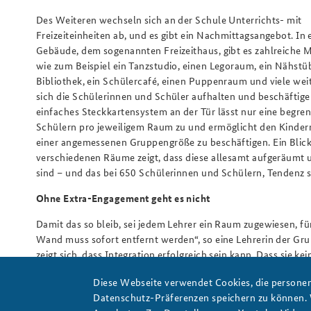
Des Weiteren wechseln sich an der Schule Unterrichts- mit
Freizeiteinheiten ab, und es gibt ein Nachmittagsangebot. In
Gebäude, dem sogenannten Freizeithaus, gibt es zahlreiche 
wie zum Beispiel ein Tanzstudio, einen Legoraum, ein Nähstü
Bibliothek, ein Schülercafé, einen Puppenraum und viele weit
sich die Schülerinnen und Schüler aufhalten und beschäftige
einfaches Steckkartensystem an der Tür lässt nur eine begre
Schülern pro jeweiligem Raum zu und ermöglicht den Kindern 
einer angemessenen Gruppengröße zu beschäftigen. Ein Blick 
verschiedenen Räume zeigt, dass diese allesamt aufgeräumt 
sind – und das bei 650 Schülerinnen und Schülern, Tendenz s
Ohne Extra-Engagement geht es nicht
Damit das so bleib, sei jedem Lehrer ein Raum zugewiesen, fü
Wand muss sofort entfernt werden“, so eine Lehrerin der Gru
zeigt sich, dass Integration erfolgreich sein kann. Dass sie
Überzeugung, den Willen, auch Extra-Meilen zu gehen und ein
Diese Webseite verwendet Cookies, die personen
wird in der Grundschule an der Köllnischen Heide ebenso deu
Datenschutz-Präferenzen speichern zu können.
Autorin
: Teilnehmerin des Kernseminars 2018