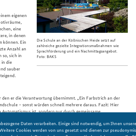
 einem eigenen
Motivräume,
bchen, eine
ere, in denen
Die Schule an der Köllnischen Heide setzt auf
n können. Ein
zahlreiche gezielte Integrationsmaßnahmen wie
nzte Anzahl an
Sprachförderung und ein Nachmittagsangebot.
so, sich in
Foto: BAKS
in die
und sauber
teigend.
r den er die Verantwortung übernimmt. „Ein Farbstrich an der
ndschule – sonst würden schnell mehrere daraus. Fazit: Hier
 kein Automatismus ist, sondern nur durch gemeinsame
e großen Portion Leidenschaft für ein Projekt möglich wird,
bezogene Daten verarbeiten. Einige sind notwendig, um Ihnen unsere 
tlich.
 Weitere Cookies werden von uns gesetzt und dienen zur pseudonym