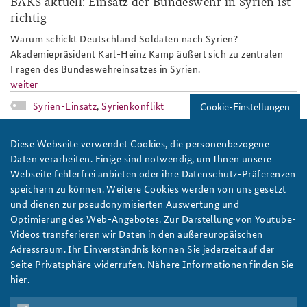
BAKS aktuell: Einsatz der Bundeswehr in Syrien ist
richtig
Warum schickt Deutschland Soldaten nach Syrien?
Akademiepräsident Karl-Heinz Kamp äußert sich zu zentralen
Fragen des Bundeswehreinsatzes in Syrien.
weiter
Syrien-Einsatz
,
Syrienkonflikt
Cookie-Einstellungen
2013_elemente_globaler_ordnung2.jp
Diese Webseite verwendet Cookies, die personenbezogene
Daten verarbeiten. Einige sind notwendig, um Ihnen unsere
Webseite fehlerfrei anbieten oder ihre Datenschutz-Präferenzen
speichern zu können. Weitere Cookies werden von uns gesetzt
und dienen zur pseudonymisierten Auswertung und
Optimierung des Web-Angebotes. Zur Darstellung von Youtube-
Das Kapitol in Washington D.C. vor blauem Himmel.
Videos transferieren wir Daten in den außereuropäischen
Adressraum. Ihr Einverständnis können Sie jederzeit auf der
Elemente globaler Ordnung und die Rolle der USA
Seite Privatsphäre widerrufen. Nähere Informationen finden Sie
weiter
hier
.
Seminar für Sicherheitspolitik
,
USA
,
Schuldenkrise
,