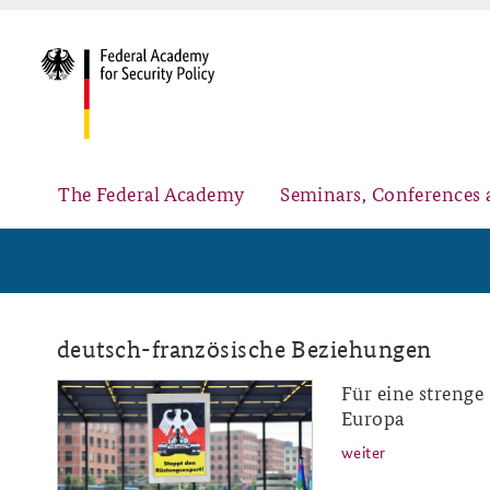
The Federal Academy
Seminars, Conferences 
Advisory Board
Security Policy Course for Senior Officials
deutsch-französische Beziehungen
Für eine streng
ap-12_19.png
Europa
weiter
Partners
Public Events