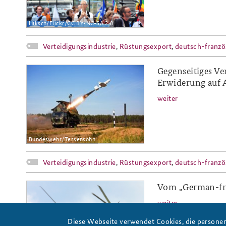
Hiksch/Flickr/CC BY-NC-SA 2.0
Verteidigungsindustrie
,
Rüstungsexport
,
deutsch-franzö
Gegenseitiges V
ap19-10.png
Erwiderung auf 
weiter
Bundeswehr/Tessensohn
Verteidigungsindustrie
,
Rüstungsexport
,
deutsch-franzö
Vom „German-fre
ap7-19_hp.png
weiter
Diese Webseite verwendet Cookies, die personen