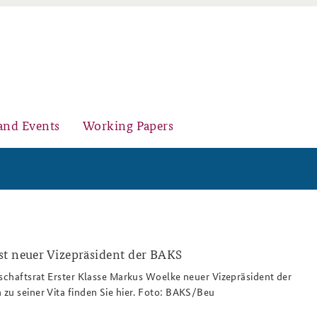
and Events
Working Papers
Organisation
Core Course on Security Policy
st neuer Vizepräsident der BAKS
06_3_abeu.png
tschaftsrat Erster Klasse Markus Woelke neuer Vizepräsident der
zu seiner Vita finden Sie hier. Foto: BAKS/Beu
Young Leaders in Security Policy
Further Events