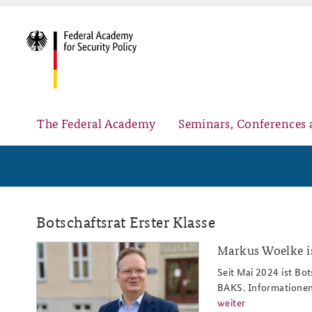
The Federal Academy
Seminars, Conferences 
Advisory Board
Security Policy Course for Senior Officials
Botschaftsrat Erster Klasse
Markus Woelke i
woelke_slider_808x486px_img_07
Seit Mai 2024 ist Bo
BAKS. Informationen 
Partners
Public Events
weiter