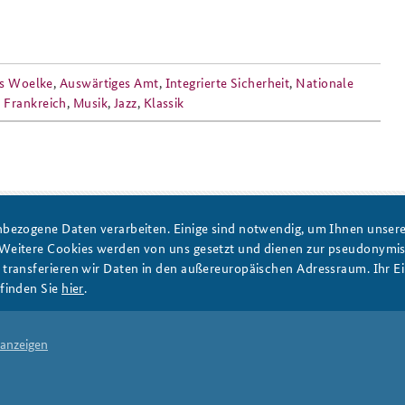
s Woelke
,
Auswärtiges Amt
,
Integrierte Sicherheit
,
Nationale
,
Frankreich
,
Musik
,
Jazz
,
Klassik
DATA PRIVACY
IMPRINT
bezogene Daten verarbeiten. Einige sind notwendig, um Ihnen unsere 
 Weitere Cookies werden von uns gesetzt und dienen zur pseudonym
ransferieren wir Daten in den außereuropäischen Adressraum. Ihr Ein
finden Sie
hier
.
 anzeigen