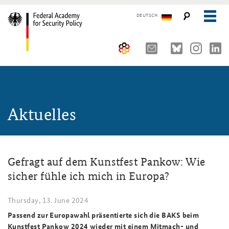
DEUTSCH
The Federal Academy
NEWS
Seminars, Conferences and Events
Advisory Board
Aktuelles
Working Papers
Organisation
Security Policy Course for Senior Officials
The Association of Friends
Core Course on Security Policy
Gefragt auf dem Kunstfest Pankow: Wie
Partners
German Forum on Security Policy
sicher fühle ich mich in Europa?
Young Leaders in Security Policy
Public Events
Thursday, 13. June 2024
Directions
Further Events
Passend zur Europawahl präsentierte sich die BAKS beim
Kunstfest Pankow 2024 wieder mit einem Mitmach- und