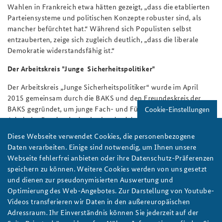
Wahlen in Frankreich etwa hätten gezeigt, „dass die etablierten
Parteiensysteme und politischen Konzepte robuster sind, als
mancher befürchtet hat.“ Während sich Populisten selbst
entzauberten, zeige sich zugleich deutlich, „dass die liberale
Demokratie widerstandsfähig ist.“
Der Arbeitskreis "Junge Sicherheitspolitiker"
Der Arbeitskreis „Junge Sicherheitspolitiker“ wurde im April
2015 gemeinsam durch die BAKS und den Freundeskreis der
BAKS gegründet, um junge Fach- und Führungskräfte in die
Cookie-Einstellungen
Arbeit der Bundesakademie einzubeziehen, ihnen dadurch ein
praxisnahes Verständnis von Sicherheitspolitik zu vermitteln
Diese Webseite verwendet Cookies, die personenbezogene
und ihre interdisziplinäre Netzwerkbildung zu fördern. Die
Daten verarbeiten. Einige sind notwendig, um Ihnen unsere
Mitglieder des Arbeitskreises gehören Politik, Wissenschaft,
Webseite fehlerfrei anbieten oder ihre Datenschutz-Präferenzen
öffentlicher Verwaltung, Wirtschaft, Kirchen und Bundeswehr
speichern zu können. Weitere Cookies werden von uns gesetzt
an.
und dienen zur pseudonymisierten Auswertung und
Optimierung des Web-Angebotes. Zur Darstellung von Youtube-
Autor:
Redaktion
Videos transferieren wir Daten in den außereuropäischen
Adressraum. Ihr Einverständnis können Sie jederzeit auf der
Arbeitspapier
Arbeitskreis Junge Sicherheitspolitiker