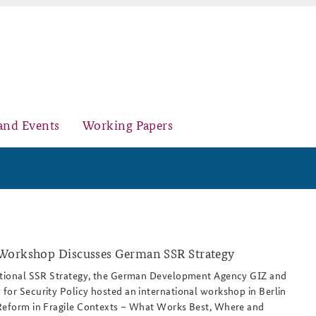
and Events
Working Papers
Organisation
Core Course on Security Policy
Workshop Discusses German SSR Strategy
national SSR Strategy, the German Development Agency GIZ and
for Security Policy hosted an international workshop in Berlin
Young Leaders in Security Policy
Further Events
 Reform in Fragile Contexts – What Works Best, Where and