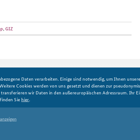
op
,
GIZ
DATA PRIVACY
IMPRINT
bezogene Daten verarbeiten. Einige sind notwendig, um Ihnen unsere 
 Weitere Cookies werden von uns gesetzt und dienen zur pseudonym
ransferieren wir Daten in den außereuropäischen Adressraum. Ihr Ein
finden Sie
hier
.
 anzeigen