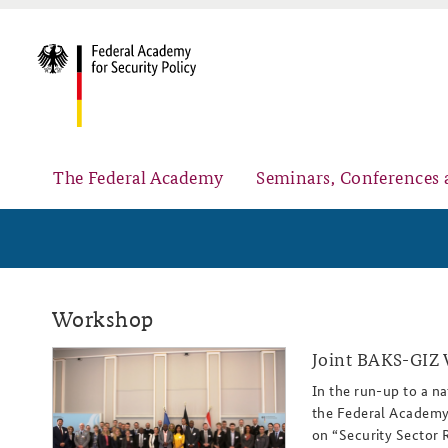
The Federal Academy
Seminars, Conferences 
Advisory Board
Security Policy Course for Senior Officials
Workshop
Joint BAKS-GIZ 
gruppenbild_slider_808x486.png
In the run-up to a 
the Federal Academy 
Partners
Public Events
on “Security Sector