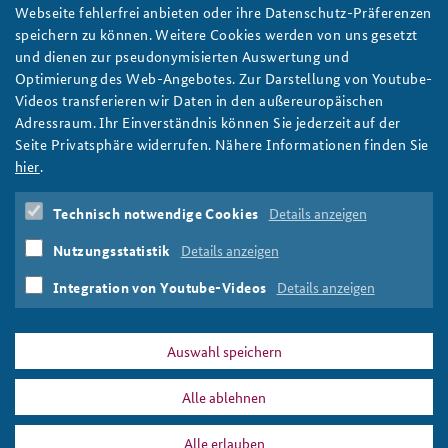
Methoden der Strategischen Vorausschau: Visioning
Webseite fehlerfrei anbieten oder ihre Datenschutz-Präferenzen
„Wer Visionen hat, sollte zum Arzt gehen“, soll Helmut Schmidt
speichern zu können. Weitere Cookies werden von uns gesetzt
einmal gesagt haben. Ob der Altbundeskanzler sich zumindest
und dienen zur pseudonymisierten Auswertung und
mit Visioning als Foresight-Methode hätte anfreunden können?
Optimierung des Web-Angebotes. Zur Darstellung von Youtube-
Vielleicht, denn sie eröffnet einen Weg, um konkrete Wege zu
Videos transferieren wir Daten in den außereuropäischen
einer besseren Zukunft zu entwickeln. Foto:
Adressraum. Ihr Einverständnis können Sie jederzeit auf der
Bundesarchiv/Engelbert Reineke
Seite Privatsphäre widerrufen. Nähere Informationen finden Sie
weiter
hier
.
Strategische Vorausschau
,
Foresight
,
Vision
,
Visioning
,
Technisch notwendige Cookies
Details anzeigen
Methodenseminar
,
Foresight-Methoden
,
Szenario-
Konstruktion
,
Wild Cards
,
Change-Prozess
,
Trend
,
Causal
Nutzungsstatistik
Details anzeigen
Layered Analysis
,
Zukunftswerkstatt
,
Zukünftelabor
,
Horizon Scanning
,
Szenarioplanung
,
Megatrend
Integration von Youtube-Videos
Details anzeigen
Auswahl speichern
Alle ablehnen
DATA PRIVACY
IMPRINT
Alle erlauben