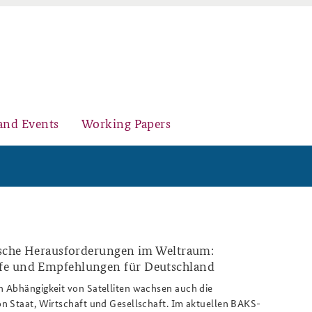
and Events
Working Papers
Organisation
Core Course on Security Policy
tische Herausforderungen im Weltraum:
e und Empfehlungen für Deutschland
 Abhängigkeit von Satelliten wachsen auch die
Young Leaders in Security Policy
Further Events
n Staat, Wirtschaft und Gesellschaft. Im aktuellen BAKS-