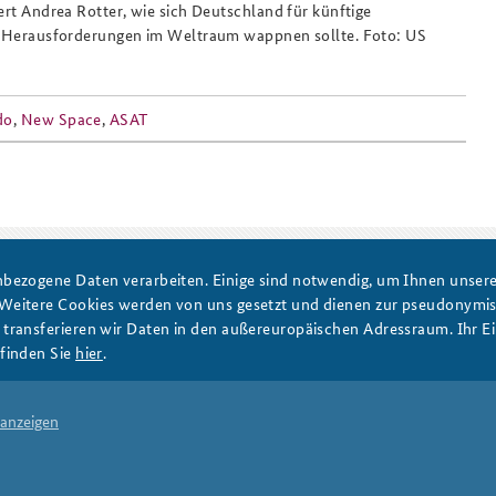
ert Andrea Rotter, wie sich Deutschland für künftige
he Herausforderungen im Weltraum wappnen sollte. Foto: US
do
,
New Space
,
ASAT
DATA PRIVACY
IMPRINT
bezogene Daten verarbeiten. Einige sind notwendig, um Ihnen unsere 
 Weitere Cookies werden von uns gesetzt und dienen zur pseudonym
ransferieren wir Daten in den außereuropäischen Adressraum. Ihr Ein
finden Sie
hier
.
 anzeigen