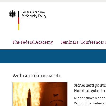
The Federal Academy
Seminars, Conferences 
Advisory Board
Security Policy Course for Senior Officials
Weltraumkommando
Sicherheitspoli
ap8-21_slider.png
Handlungsbedarf
Mit der zunehmenden
Partners
Public Events
Verwundbarkeiten vo