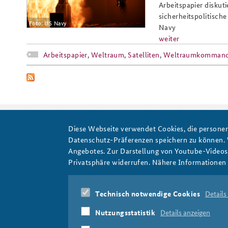
Arbeitspapier diskuti
sicherheitspolitisc
Foto: US Navy
Navy
weiter
Arbeitspapier
,
Weltraum
,
Satelliten
,
Weltraumkomman
Diese Webseite verwendet Cookies, die personen
Datenschutz-Präferenzen speichern zu können.
Weltraumkommando
Angebotes. Zur Darstellung von Youtube-Videos t
Privatsphäre widerrufen. Nähere Informationen 
Technisch notwendige Cookies
Details
Nutzungsstatistik
Details anzeigen