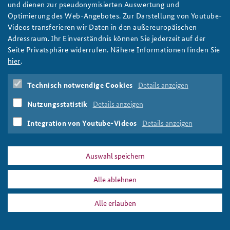
Demokratie-Forum Hambacher Schloss: Warum
und dienen zur pseudonymisierten Auswertung und
Krieg?
Optimierung des Web-Angebotes. Zur Darstellung von Youtube-
Videos transferieren wir Daten in den außereuropäischen
Im Demokratie-Forum Hambacher Schloss diskutiert Moderator
Adressraum. Ihr Einverständnis können Sie jederzeit auf der
Michel Friedman mit der Politikwissenschaftlerin Daniela
Seite Privatsphäre widerrufen. Nähere Informationen finden Sie
Schwarzer, dem Präsidenten der Bundesakademie für
hier
.
Sicherheitspolitik Ekkehard Brose und dem Linken-
Verteidigungsexperten Tobias Pflüger.
Technisch notwendige Cookies
Details anzeigen
weiter
Hambacher Schloss
,
Daniela Schwarzer
,
Ekkehard Brose
,
Nutzungsstatistik
Details anzeigen
Tobias Pflüger
,
Michel Friedman
Integration von Youtube-Videos
Details anzeigen
Auswahl speichern
DATA PRIVACY
IMPRINT
Alle ablehnen
Tobias Pflüger
Print
Alle erlauben