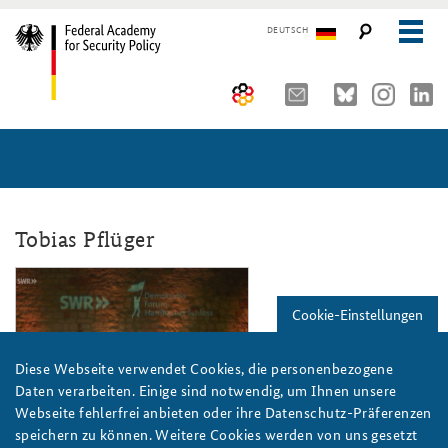
DEUTSCH
The Federal Academy
Seminars, Conferences and Events
Advisory Board
Working Papers
Organisation
Security Policy Course for Senior Officials
Tobias Pflüger
The Association of Friends
Core Course on Security Policy
hambacher_schloss2.png
Cookie-Einstellungen
Partners
German Forum on Security Policy
Young Leaders in Security Policy
Public Events
Diese Webseite verwendet Cookies, die personenbezogene
Daten verarbeiten. Einige sind notwendig, um Ihnen unsere
Directions
Further Events
Webseite fehlerfrei anbieten oder ihre Datenschutz-Präferenzen
speichern zu können. Weitere Cookies werden von uns gesetzt