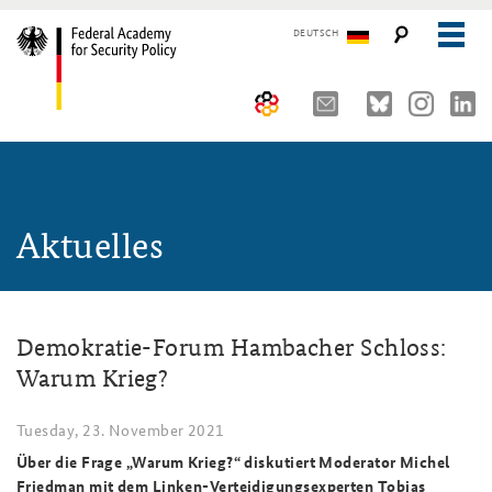
DEUTSCH
The Federal Academy
NEWS
Seminars, Conferences and Events
Advisory Board
Aktuelles
Working Papers
Organisation
Security Policy Course for Senior Officials
The Association of Friends
Core Course on Security Policy
Demokratie-Forum Hambacher Schloss:
Partners
German Forum on Security Policy
Warum Krieg?
Young Leaders in Security Policy
Public Events
Tuesday, 23. November 2021
Directions
Further Events
Über die Frage „Warum Krieg?“ diskutiert Moderator Michel
Friedman mit dem Linken-Verteidigungsexperten Tobias