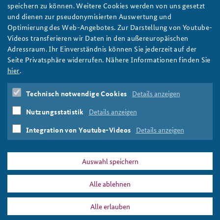
speichern zu können. Weitere Cookies werden von uns gesetzt
und dienen zur pseudonymisierten Auswertung und
Optimierung des Web-Angebotes. Zur Darstellung von Youtube-
Videos transferieren wir Daten in den außereuropäischen
Adressraum. Ihr Einverständnis können Sie jederzeit auf der
Seite Privatsphäre widerrufen. Nähere Informationen finden Sie
Weitere Infos finden Sie auf:
hier
.
https://www.swr.de/unternehmen/organisation/standorte/Demo
Forum-H...
Technisch notwendige Cookies
Details anzeigen
Hambacher Schloss
Daniela Schwarzer
Ekkehard
Nutzungsstatistik
Details anzeigen
Brose
Tobias Pflüger
Michel Friedman
Integration von Youtube-Videos
Details anzeigen
Print
Auswahl speichern
Alle ablehnen
DATA PRIVACY
IMPRINT
Alle erlauben
Demokratie-Forum Hambacher Schloss: Warum Krieg?