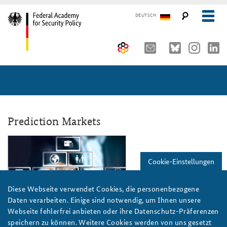
DEUTSCH
The Federal Academy
Seminars, Conferences and Events
Advisory Board
Working Papers
Organisation
Security Policy Course for Senior Officials
Prediction Markets
The Association of Friends
Core Course on Security Policy
prediction_market_pixabay_gerd_altm
Partners
German Forum on Security Policy
Cookie-Einstellungen
Young Leaders in Security Policy
Public Events
Diese Webseite verwendet Cookies, die personenbezogene
Daten verarbeiten. Einige sind notwendig, um Ihnen unsere
Directions
Further Events
Pixabay/Altmann
Webseite fehlerfrei anbieten oder ihre Datenschutz-Präferenzen
speichern zu können. Weitere Cookies werden von uns gesetzt