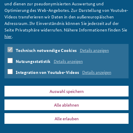
Prediction Markets: Foresight-Methode oder nicht?
und dienen zur pseudonymisierten Auswertung und
Wetten auf zukünftige Ereignisse? Dafür gibt es Prediction
Optimierung des Web-Angebotes. Zur Darstellung von Youtube-
Markets. Als eigenständige Methode Strategischer Vorausschau
Videos transferieren wir Daten in den außereuropäischen
taugen sie zwar nicht, wie unser Foresight-Methodenbeitrag
Adressraum. Ihr Einverständnis können Sie jederzeit auf der
festhält. Doch Prognosemärkte können als ein Element in die
Seite Privatsphäre widerrufen. Nähere Informationen finden Sie
Foresight-Arbeit einbezogen werden. Foto: Pixabay/Altmann
hier
.
weiter
Technisch notwendige Cookies
Details anzeigen
Strategische Vorausschau
,
Foresight-Methoden
,
Foresight
,
Prediction Markets
,
Prognosemärkte
,
Wetten
,
virtuelle
Nutzungsstatistik
Details anzeigen
Marktplattformen
,
Wahlen
,
Schwarmintelligenz
,
kollektives Wissen
,
Trend
,
Prognose
,
Zukunftsforschung
Integration von Youtube-Videos
Details anzeigen
Auswahl speichern
Alle ablehnen
DATA PRIVACY
IMPRINT
Alle erlauben
Prediction Markets
Print