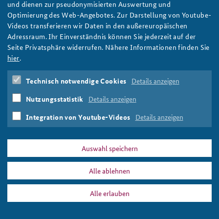
#angeBAKSt: Mehr Abstimmung auch außerhalb
und dienen zur pseudonymisierten Auswertung und
des Bundessicherheitsrats möglich
Optimierung des Web-Angebotes. Zur Darstellung von Youtube-
Videos transferieren wir Daten in den außereuropäischen
Mehr sicherheitspolitische Abstimmung zwischen den Ressorts
Adressraum. Ihr Einverständnis können Sie jederzeit auf der
der Bundesregierung ist auch außerhalb des
Seite Privatsphäre widerrufen. Nähere Informationen finden Sie
Bundessicherheitsrats möglich, schreibt BAKS-Präsident
hier
.
Ekkehard Brose in unserer Debattenreihe #angeBAKSt.
weiter
Technisch notwendige Cookies
Details anzeigen
#angeBAKSt
,
Bundessicherheitsrat
,
Bundesregierung
,
Koalition
,
Debatte
,
Strategiefähigkeit
,
Vernetzter Ansatz
,
Nutzungsstatistik
Details anzeigen
Ekkehard Brose
Integration von Youtube-Videos
Details anzeigen
Auswahl speichern
DATA PRIVACY
IMPRINT
Alle ablehnen
Koalition
Print
Alle erlauben