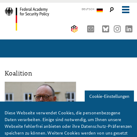
DEUTSCH
The Federal Academy
Seminars, Conferences and Events
Advisory Board
Working Papers
Organisation
Security Policy Course for Senior Officials
Koalition
The Association of Friends
Core Course on Security Policy
ekkehard_brose_808x486_slider.png
Cookie-Einstellungen
Partners
German Forum on Security Policy
Young Leaders in Security Policy
Public Events
Diese Webseite verwendet Cookies, die personenbezogene
Daten verarbeiten. Einige sind notwendig, um Ihnen unsere
Directions
Further Events
Webseite fehlerfrei anbieten oder ihre Datenschutz-Präferenzen
Foto: BAKS
speichern zu können. Weitere Cookies werden von uns gesetzt