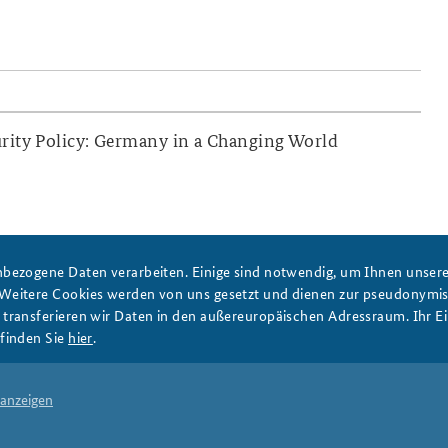
rity Policy: Germany in a Changing World
bezogene Daten verarbeiten. Einige sind notwendig, um Ihnen unsere 
 Weitere Cookies werden von uns gesetzt und dienen zur pseudonym
ransferieren wir Daten in den außereuropäischen Adressraum. Ihr Ein
finden Sie
hier
.
vious
1
2
3
 anzeigen