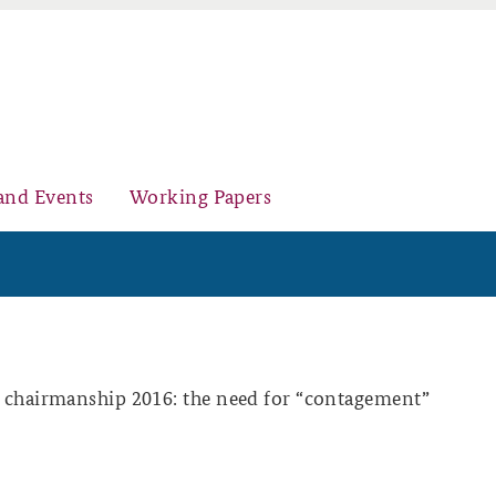
and Events
Working Papers
Organisation
Core Course on Security Policy
chairmanship 2016: the need for “contagement”
Young Leaders in Security Policy
Further Events