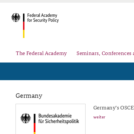
The Federal Academy
Seminars, Conferences 
Advisory Board
Security Policy Course for Senior Officials
Germany
Germany’s OSCE 
baks-logo_neu.png
weiter
Partners
Public Events