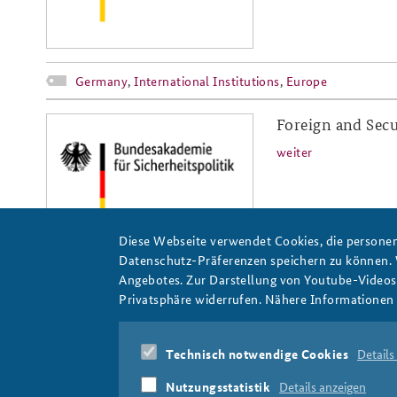
Germany
,
International Institutions
,
Europe
Foreign and Secu
baks-logo_neu.png
weiter
Diese Webseite verwendet Cookies, die personen
Datenschutz-Präferenzen speichern zu können.
Angebotes. Zur Darstellung von Youtube-Videos t
Germany
Privatsphäre widerrufen. Nähere Informationen 
Pages
« first
‹ pre
Technisch notwendige Cookies
Details
Nutzungsstatistik
Details anzeigen