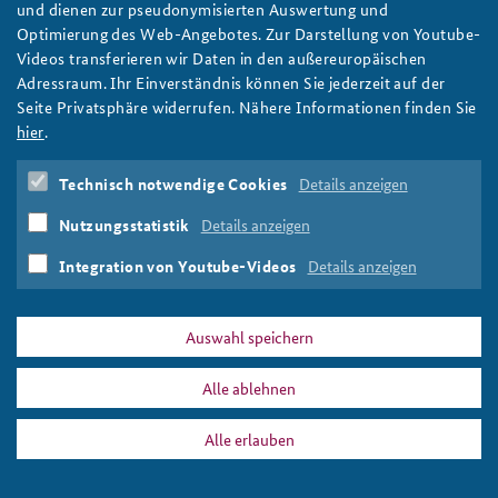
Gastbeitrag von BAKS-Präsident Brose: Ende eines
und dienen zur pseudonymisierten Auswertung und
Sonderwegs
Optimierung des Web-Angebotes. Zur Darstellung von Youtube-
Videos transferieren wir Daten in den außereuropäischen
In einem Gastkommentar der Wirtschaftswoche vom 18. März
Adressraum. Ihr Einverständnis können Sie jederzeit auf der
schreibt BAKS-Präsident Ekkehard Brose über die Zeitenwende
Seite Privatsphäre widerrufen. Nähere Informationen finden Sie
nach dem Angriﬀ Russlands auf die Ukraine. Deutschland solle
hier
.
nun Führung lernen – und Verantwortung vorleben. Foto: BAKS
/ Beu
Technisch notwendige Cookies
Details anzeigen
weiter
BAKS
,
Präsident
,
Ekkehard Brose
,
Zeitenwende
,
Nutzungsstatistik
Details anzeigen
Wirtschaftswoche
,
Gastkommentar
Integration von Youtube-Videos
Details anzeigen
Auswahl speichern
DATA PRIVACY
IMPRINT
Alle ablehnen
Gastkommentar
Print
Alle erlauben