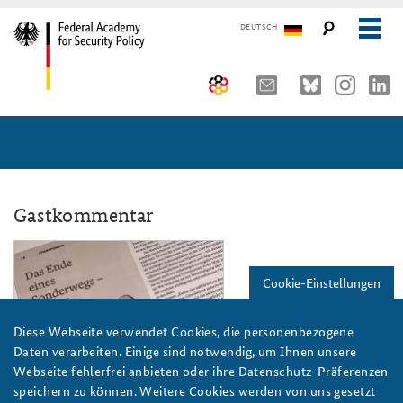
DEUTSCH
The Federal Academy
Seminars, Conferences and Events
Advisory Board
Working Papers
Organisation
Security Policy Course for Senior Officials
Gastkommentar
The Association of Friends
Core Course on Security Policy
wiwo_skider_neu_808x486.png
Cookie-Einstellungen
Partners
German Forum on Security Policy
Young Leaders in Security Policy
Public Events
Diese Webseite verwendet Cookies, die personenbezogene
Daten verarbeiten. Einige sind notwendig, um Ihnen unsere
Directions
Further Events
Webseite fehlerfrei anbieten oder ihre Datenschutz-Präferenzen
BAKS / Beu
speichern zu können. Weitere Cookies werden von uns gesetzt