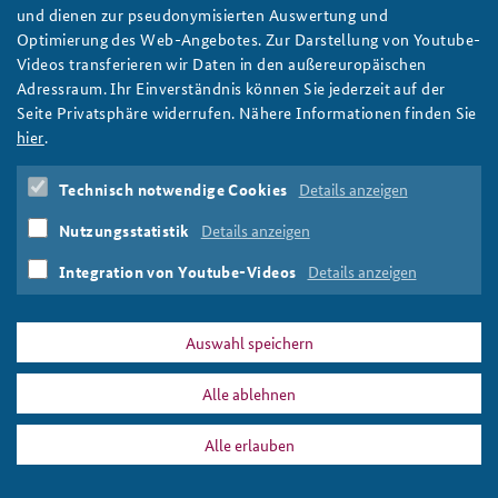
Kanzleramtschef Frei im Sicherheitspolitischen
und dienen zur pseudonymisierten Auswertung und
Gespräch am 18. November
Optimierung des Web-Angebotes. Zur Darstellung von Youtube-
Am 18. November besuchte der Chef des Bundeskanzleramts
Videos transferieren wir Daten in den außereuropäischen
Thorsten Frei die BAKS zum Sicherheitspolitischen Gespräch.
Adressraum. Ihr Einverständnis können Sie jederzeit auf der
Hier geht es zur Videoaufzeichnung.
Seite Privatsphäre widerrufen. Nähere Informationen finden Sie
weiter
hier
.
Sicherheitspolitisches Gespräch
,
Thorsten Frei
,
Chef des
Technisch notwendige Cookies
Details anzeigen
Bundeskanzleramts
,
ChefBK
,
Nationaler Sicherheitsrat
,
Bundeskanzleramt
,
Livestream
,
Integrierte Sicherheit
,
Nutzungsstatistik
Details anzeigen
Nationale Sicherheitsstrategie
,
Generalmajor Wolf-Jürgen
Stahl
Integration von Youtube-Videos
Details anzeigen
Auswahl speichern
Alle ablehnen
DATA PRIVACY
IMPRINT
Alle erlauben
ChefBK
Print