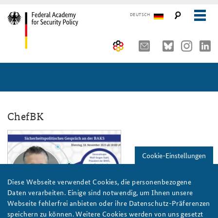
DEUTSCH
The Federal Academy
Seminars, Conferences and Events
Advisory Board
Working Papers
Organisation
Security Policy Course for Senior Officials
ChefBK
The Association of Friends
Core Course on Security Policy
sipog_nov25_frei_808x486_website.jp
Partners
German Forum on Security Policy
Cookie-Einstellungen
Young Leaders in Security Policy
Public Events
Diese Webseite verwendet Cookies, die personenbezogene
Daten verarbeiten. Einige sind notwendig, um Ihnen unsere
Directions
Further Events
Grafik: BAKS
Webseite fehlerfrei anbieten oder ihre Datenschutz-Präferenzen
speichern zu können. Weitere Cookies werden von uns gesetzt