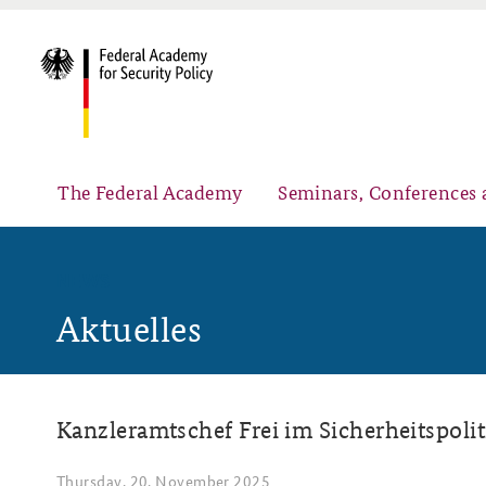
The Federal Academy
Seminars, Conferences 
NEWS
Aktuelles
Advisory Board
Security Policy Course for Senior Officials
Kanzleramtschef Frei im Sicherheitspol
Partners
Public Events
Thursday, 20. November 2025