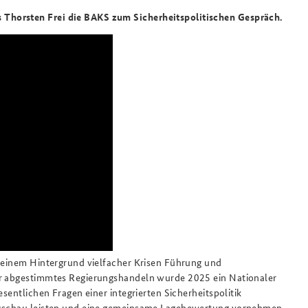
Thorsten Frei die BAKS zum Sicherheitspolitischen Gespräch.
r einem Hintergrund vielfacher Krisen Führung und
er abgestimmtes Regierungshandeln wurde 2025 ein Nationaler
esentlichen Fragen einer integrierten Sicherheitspolitik
ausschau leisten und eine gemeinsame Lagebewertung vornehmen.