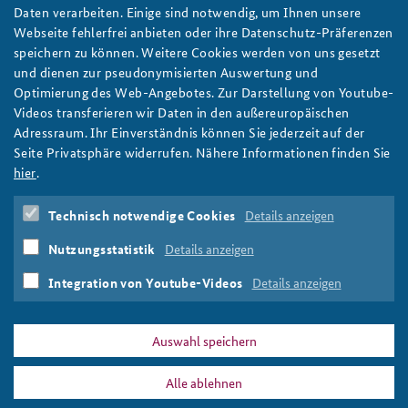
Kernseminar 2023: Die sicherheitspolitische Rolle
Daten verarbeiten. Einige sind notwendig, um Ihnen unsere
der USA
Webseite fehlerfrei anbieten oder ihre Datenschutz-Präferenzen
Um die globale Sicherheitsarchitektur zu verstehen, geht kein
speichern zu können. Weitere Cookies werden von uns gesetzt
Weg an den Vereinigten Staaten vorbei. Eine Reise nach
und dienen zur pseudonymisierten Auswertung und
Washington, D.C. und New York ist deshalb fester Bestandteil
Optimierung des Web-Angebotes. Zur Darstellung von Youtube-
des Kernseminars der BAKS – so auch in diesem Jahr. Foto:
Videos transferieren wir Daten in den außereuropäischen
Pixabay/jamesdemers
Adressraum. Ihr Einverständnis können Sie jederzeit auf der
weiter
Seite Privatsphäre widerrufen. Nähere Informationen finden Sie
hier
.
Kernseminar
,
BAKS
,
USA
,
Botschafterin Dr. Emily Haber
,
Washington D.C.
,
FBI
,
Vereinte Nationen
,
NYPD
,
Technisch notwendige Cookies
Details anzeigen
Department of Defense
,
Department of State
,
Pew
Research Center
,
National Guard
,
United States Customs
Nutzungsstatistik
Details anzeigen
and Border Protection
,
American Jewish Committee
,
American Civil Liberties Union
,
Hudson Institute
Integration von Youtube-Videos
Details anzeigen
Auswahl speichern
Alle ablehnen
DATA PRIVACY
IMPRINT