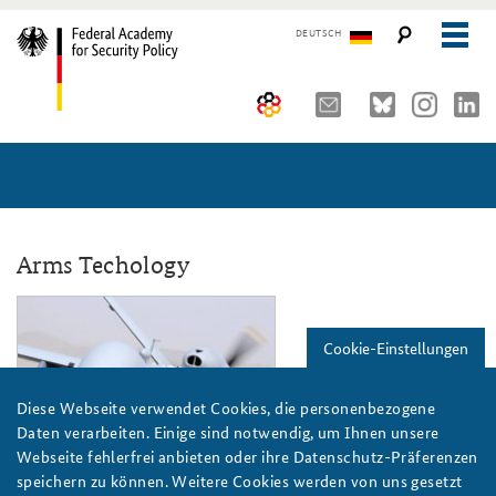
DEUTSCH
The Federal Academy
Seminars, Conferences and Events
Advisory Board
Working Papers
Organisation
Security Policy Course for Senior Officials
Arms Techology
The Association of Friends
Core Course on Security Policy
2018-33.jpg
Cookie-Einstellungen
Partners
German Forum on Security Policy
Young Leaders in Security Policy
Public Events
Diese Webseite verwendet Cookies, die personenbezogene
Daten verarbeiten. Einige sind notwendig, um Ihnen unsere
Directions
Further Events
Webseite fehlerfrei anbieten oder ihre Datenschutz-Präferenzen
Crown Copyright/Follows/Defence Images/Flickr/CC BY 2.0
speichern zu können. Weitere Cookies werden von uns gesetzt