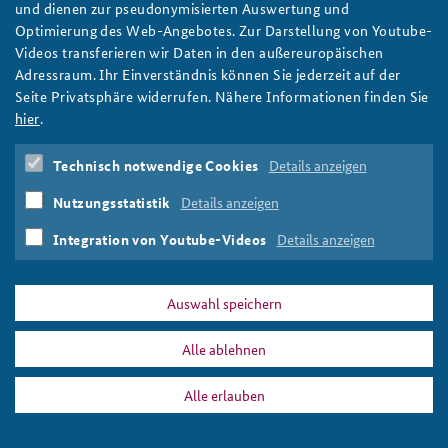
Legal Regulations for Autonomous Weapon
und dienen zur pseudonymisierten Auswertung und
Systems: Potentials and Limitations
Optimierung des Web-Angebotes. Zur Darstellung von Youtube-
Videos transferieren wir Daten in den außereuropäischen
weiter
Adressraum. Ihr Einverständnis können Sie jederzeit auf der
Germany
,
Autonomous Weapon Systems
,
Arms Techology
,
Seite Privatsphäre widerrufen. Nähere Informationen finden Sie
Arms Control
,
Yound Leaders in Security Policy
hier
.
Technisch notwendige Cookies
Details anzeigen
Nutzungsstatistik
Details anzeigen
DATA PRIVACY
IMPRINT
Integration von Youtube-Videos
Details anzeigen
Arms Techology
Print
Auswahl speichern
Alle ablehnen
Alle erlauben