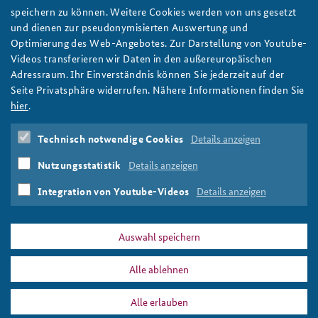
speichern zu können. Weitere Cookies werden von uns gesetzt
und dienen zur pseudonymisierten Auswertung und
Optimierung des Web-Angebotes. Zur Darstellung von Youtube-
Reiko Müller
Videos transferieren wir Daten in den außereuropäischen
Hauptmann
Adressraum. Ihr Einverständnis können Sie jederzeit auf der
Leiter
Seite Privatsphäre widerrufen. Nähere Informationen finden Sie
Unterstützungsbereich
hier
.
Technisch notwendige Cookies
Details anzeigen
LeiterUnterstuetzungsbereich@baks.bund.de
Nutzungsstatistik
Details anzeigen
Tel.: +49 (0)30 40046-400
Integration von Youtube-Videos
Details anzeigen
Auswahl speichern
Alle ablehnen
DATA PRIVACY
IMPRINT
Alle erlauben
Team
Print