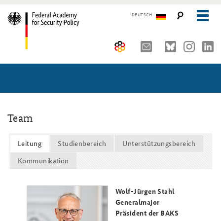
DEUTSCH
The Federal Academy
Seminars, Conferences and Events
Advisory Board
Working Papers
Organisation
Security Policy Course for Senior Officials
Team
The Association of Friends
Core Course on Security Policy
Leitung
Studienbereich
Unterstützungsbereich
Partners
German Forum on Security Policy
Kommunikation
Young Leaders in Security Policy
Public Events
Wolf-Jürgen Stahl
Directions
Further Events
Generalmajor
Präsident der BAKS