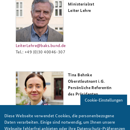
Ministerialrat
Leiter Lehre
LeiterLehre@baks.bund.de
Tel.: +49 (0)30 40046-307
Tina Behnke
Oberstleutnant i.G.
Persönliche Referentin
des Präsidenten
Cookie-Einstellungen
Diese Webseite verwendet Cookies, die personenbezogene
Daten verarbeiten. Einige sind notwendig, um Ihnen unsere
PersoenlicherReferent@baks.bund.de
Webseite fehlerfrei anbieten oder ihre Datenschutz-Präferenzen
Tel.: +49 (0)30 40046-230